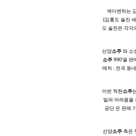
​ ​ ​ 색이변하
[김홍도 술잔 
도 술잔은 각각
선양
소주
와 소
소주
990’을 
매처 : 전국 동
이번 착한
소주
밀려 어려움을
공단 은 판매
선양
소주
측은 