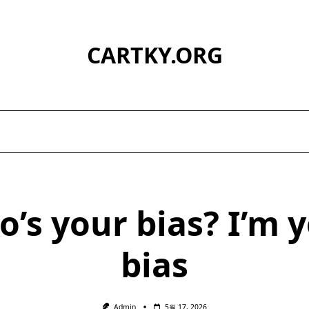
CARTKY.ORG
’s your bias? I’m 
bias
Admin
5월 17, 2026