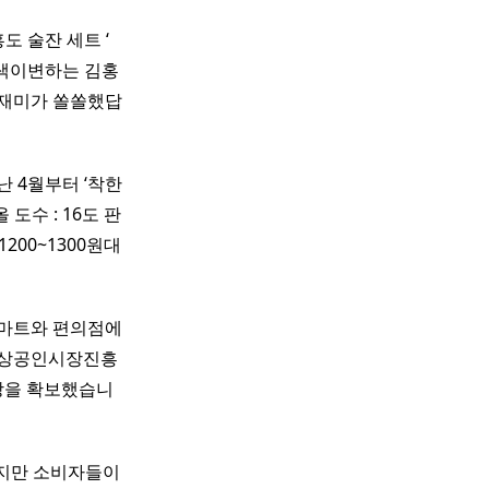
도 술잔 세트 ‘ ​ ​
​ 색이변하는 김홍
 재미가 쏠쏠했답
 4월부터 ‘착한
올 도수 : 16도 판
200~1300원대
형마트와 편의점에
소상공인시장진흥
망을 확보했습니
하지만 소비자들이