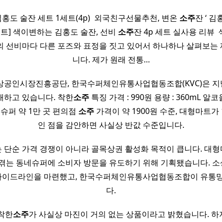
는 김홍도 술잔 세트 1세트(4p) ​ 외국친구선물추천, 변온
소주
잔 ‘ 김홍
세트] 색이변하는 김홍도 술잔, 선비
소주
잔 4p 세트 실사용 리뷰 
의 선비마다 다른 포즈와 표정을 짓고 있어서 하나하나 살펴보는
니다. 제가 원래 전통…
상공인시장진흥공단, 한국수퍼체인유통사업협동조합(KVC)은 지난
판매하고 있습니다. 착한
소주
특징 가격 : 990원 용량 : 360mL 알코
네슈퍼 약 1만 곳 편의점
소주
가격이 약 1900원 수준, 대형마트가 1
인 점을 감안하면 사실상 반값 수준입니다.
는 단순 가격 경쟁이 아니라 골목상권 활성화 목적이 큽니다. 대
 겪는 동네슈퍼에 소비자 방문을 유도하기 위해 기획됐습니다. 
 가이드라인을 마련했고, 한국수퍼체인유통사업협동조합이 유통
다.
착한
소주
가 사실상 마진이 거의 없는 상품이라고 밝혔습니다. 