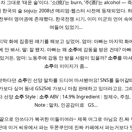
 그대로 ‘태운 술’이다. ‘소(燒)’는 burn, ‘주(酒)’는 alcohol — 즉 b
이 한국의 술 soju는 2008년 메리엄-웹스터 사전에 등재되었다. 
전부터 영어권에 존재했다. 한국전쟁 시기, 이미 미군의 언어 속
며들어 있었기…
지막 화에 집중된 얘기를 해보고 싶었어. 엄마: 아빠는 마지막 화
 안 봐서. 딸: 잘 됐지. 아빠는 왜
소주
에 감동을 받은 건데? 아빠
있거든. 엄마: 노동주에 감동 안 받을 사람이 있을까?
소주
를 마
소주
의 이미지가 좀…
 핫하다던
소주
인 선양 말차를 드디어 마셔봤어요! SNS를 들어갈
보다 싶어 동네 GS25에 가보니 마침 판매하고 있더라고요. 
말차 선양
소주
Style :
소주
ABV : 14.9% Ingredient : 정제수, 
Note : 말차, 인공감미료 ​ ​ GS…
를 끝으로 안쓰다가 복귀한 미돌이여라~ 제목 어그로 아님요 진.짜
 ​ ​ 근데 이거 씨유에서 파는 두쫀쿠인데 진짜 카페에서 파는거보다