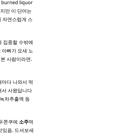
urned liquor
하지만 이 단어는
에 자연스럽게 스
에 집중할 수밖에
: 아빠가 요새 노
셔본 사람이라면.
때마다 나와서 먹
그래서 사왔답니다
주정, 녹차추출액 등
 두쫀쿠에
소주
먹
 맛있음. 드셔보세