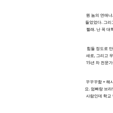
뭔 놈의 연애냐
들었었다. 그리
쩔래. 난 꼭 대
힘들 정도로 만
새로, 그리고 
15년 차 전문
꾸꾸꾸함 = 해
요. 엄빠랑 브
사람인데 학교 