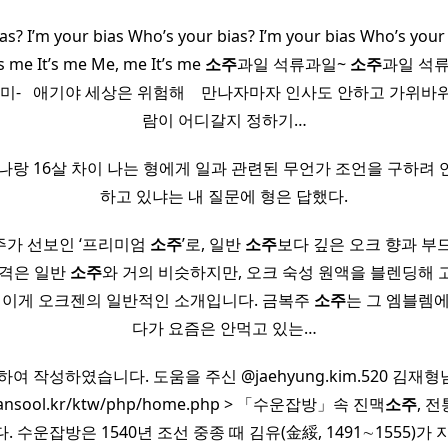
as? I’m your bias Who’s your bias? I’m your bias Who’s your 
It’s me It’s me Me, me It’s me
소주
과일 석류과일~
소주
과일 석
미- ​ ​ 애기야 세상은 위험해 ​ ​ ​ 만나자마자 인사도 안하고 가위
람이 어디갈지 정하기…
 나랑 16살 차이 나는 형에게 일과 관련된 무언가 조언을 구하려 
하고 있냐는 내 질문에 형은 답했다.
주가 선보인 ‘프리미엄
소주
’로, 일반
소주
보다 깊은 오크 향과 부
가격은 일반
소주
와 거의 비슷하지만, 오크 숙성 원액을 블렌딩해
 ​ 이게 오크젠의 일반적인 소개입니다. 금복주
소주
는 그 엠블렘에
다가 요즘은 안먹고 있는…
여 작성하였습니다. 도움을 주신 @jaehyung.kim.520 김
oreansool.kr/ktw/php/home.php > 「수운잡방」속 진맥
소주
, 
 수운잡방은 1540년 조선 중종 때 김유(金綏, 1491∼1555)가