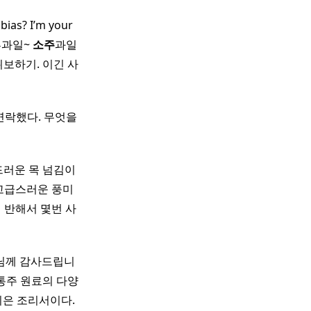
bias? I’m your
류과일~
소주
과일
바위보하기. 이긴 사
연락했다. 무엇을
드러운 목 넘김이
 고급스러운 풍미
 반해서 몇번 사
재형님께 감사드립니
전통주 원료의 다양
 지은 조리서이다.