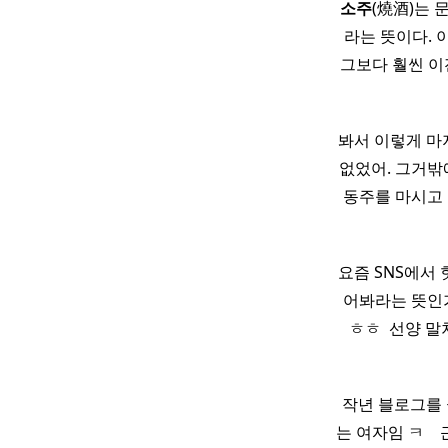
소주
(燒酒)는 문자
라는 뜻이다. 
그보다 훨씬 이
봐서 이렇게 마
없었어. 그거밖에
동주를 마시고 
요즘 SNS에서
어봐라는 뜻인가
ㅎㅎ ​ 선양 
​ 작년 블로그
는 여자임 ㅋ ​