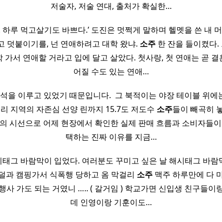
저술자, 저술 연대, 출처가 확실한…
. 하루 먹고살기도 바쁘다.’ 도진은 멋쩍게 말하며 헬멧을 쓴 내 머
고 덧붙이기를, 넌 연애하려고 대학 왔냐.
소주
한 잔을 들이켰다. 
학 가서 연애할 거라고 입에 달고 살았다. 첫사랑, 첫 연애는 곧 결
어질 수도 있는 연애…
석을 이루고 있었기 때문입니다. ​ 그 북적이는 야장 테이블 위에는
우리 지역의 자존심 선양 린까지 15.7도 저도수
소주
들이 빼곡히 
가의 시선으로 어제 현장에서 확인한 실제 판매 흐름과 소비자들이
택하는 진짜 이유를 지금…
시태그 바람막이 입었다. 여러분도 꾸미고 싶은 날 해시태그 바
라덜과 캠핑가서 식폭행 당하고 옴 막걸리
소주
맥주 하루만에 다 마
행사 가도 되는 거였니 ….. ( 갈거임 ) 학교가면 신입생 친구들이
데 인영이랑 기훈이도…