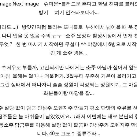
ous image Next image ​ ​ ​ 슈퍼문+블러드문 뜬다고 한날 진짜
방기 ​ ​ ​ ​ 여기 인스타보다가…
도….) ​ ​ 방앗간처럼 들리는 또니클로 ​ 부산에서 넘어올 때 옷
 나니 입을 옷 없음 주의 ㅠㅜ ​ ​
소주
요정과 칠성시장에서 번개 친
엇 ? ​ ​ 한 번 마시기 시작하면 무섭다 ^^ 야장에서 6병으로 시작
긴 게
소주
병은…
, 쑤저우로 부를까, 고민되지만 나에게는
소주
아닐까 싶어서 앞
/ 24 아침 ​ 올해는 얼마나 더울런가, 3월부터 꾸준히 기온이 올라가
 그런 상태에서 떠나자니 슬슬 정원이 걱정되는 정원지기. 그 마
화분들이랑 마당을 잘…
 설탕 없이 담근 인삼주 오렌지주 만들기​ 평소 단맛의 주류를 
금주들은 늘 아쉬움이 남았었어요.그래서 이번에는 재료 본연의 
동
소주
담금주를 이용해 설탕 없이 깔끔한 인삼주와 오렌지주 
니다. 40도 고도수 증류주라…