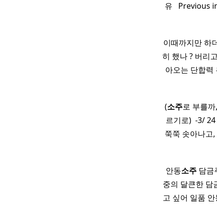
유 ​ ​ Previ
이때까지만 하더라
히 했나 ? 버리고
아오는 단합력 무
(
소주
로 부를까
르기로) ​ -3
쭉쭉 솟아나고,
안동
소주
담금주
중의 달큰한 담
고 싶어 일품 안