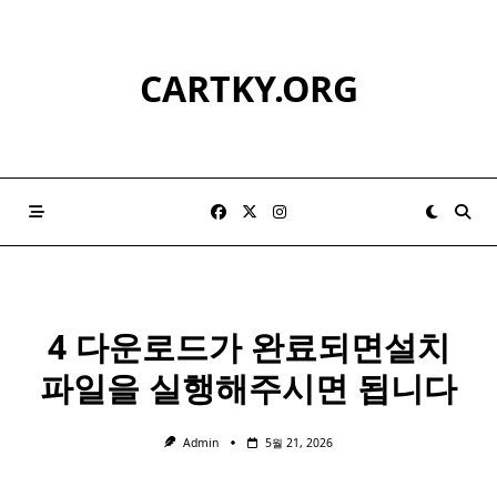
Skip
to
content
CARTKY.ORG
4 다운로드가 완료되면설치
파일을 실행해주시면 됩니다
Admin
5월 21, 2026