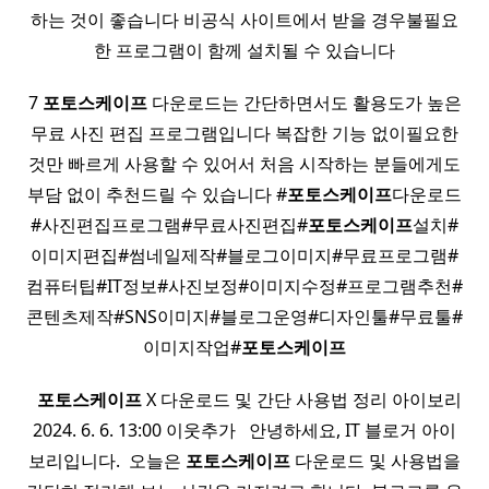
하는 것이 좋습니다 비공식 사이트에서 받을 경우불필요
한 프로그램이 함께 설치될 수 있습니다
7
포토스케이프
다운로드는 간단하면서도 활용도가 높은
무료 사진 편집 프로그램입니다 복잡한 기능 없이필요한
것만 빠르게 사용할 수 있어서 처음 시작하는 분들에게도
부담 없이 추천드릴 수 있습니다 #
포토스케이프
다운로드
#사진편집프로그램#무료사진편집#
포토스케이프
설치#
이미지편집#썸네일제작#블로그이미지#무료프로그램#
컴퓨터팁#IT정보#사진보정#이미지수정#프로그램추천#
콘텐츠제작#SNS이미지#블로그운영#디자인툴#무료툴#
이미지작업#
포토스케이프
​ ​
포토스케이프
X 다운로드 및 간단 사용법 정리 아이보리
2024. 6. 6. 13:00 이웃추가 ​ ​ 안녕하세요, IT 블로거 아이
보리입니다. ​ 오늘은
포토스케이프
다운로드 및 사용법을