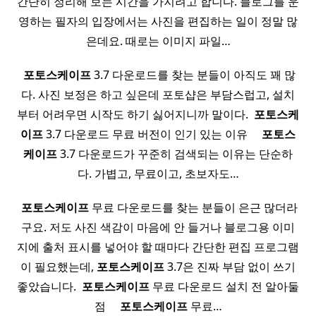
간단히 정리해 보는 시간을 가지려고 합니다. 블로그를 운
영하는 필자의 입장에서는 사진을 편집하는 일이 정말 많
은데요. 때로는 이미지 파일…
​
포토스케이프
3.7 다운로드를 찾는 분들이 아직도 꽤 많
다. 사진 보정은 하고 싶은데 포토샵은 부담스럽고, 설치
부터 어려우면 시작도 하기 싫어지니까 말이다. ​
포토스케
이프
3.7 다운로드 무료 버전이 인기 있는 이유 ​ ​ ​ ​
포토스
케이프
3.7 다운로드가 꾸준히 검색되는 이유는 단순하
다. 가볍고, 무료이고, 초보자도…
​
포토스케이프
무료 다운로드를 찾는 분들이 은근 많더라
구요. 저도 사진 색감이 마음에 안 들거나 블로그용 이미
지에 출처 표시를 넣어야 할 때마다 간단한 편집 프로그램
이 필요했는데,
포토스케이프
3.7은 진짜 부담 없이 쓰기
좋았습니다. ​
포토스케이프
무료 다운로드 설치 전 알아둘
점 ​ ​ ​ ​
포토스케이프
무료…