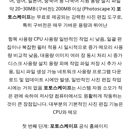
어, 영어, 일본어, 중국어 등 다국어 지원 용량 설치 파일
약 20~30MB (구버전); 200MB 이상 (Photoscape X)
포
토스케이프
는 무료로 제공되는 강력한 사진 편집 도구로,
특히 구버전은 매우 가벼운 용량과 뛰어난
항목 사용량 CPU 사용량 일반적인 작업 시 낮음, 일괄 편
집이나 복잡한 필터 적용 시 일시적으로 증가 메모리 사용
량 비교적 낮음, 대용량 이미지 여러 장 동시 처리 시 증가
디스크 사용량 설치 용량 외에 작업 파일 저장 시 추가 사
용, 임시 파일 생성 가능 네트워크 사용량 프로그램 다운
로드 및 업데이트 시에만 발생, 일반적인 사진 편집 작업
시에는 거의 없음
포토스케이프
는 시스템 자원 소모가 적
은 편에 속하여 저사양 컴퓨터에서도 원활하게 작동하는
것이 큰 장점입니다. 대부분의 기본적인 사진 편집 기능은
CPU와 메모
첫 번째 단계:
포토스케이프
공식 홈페이지