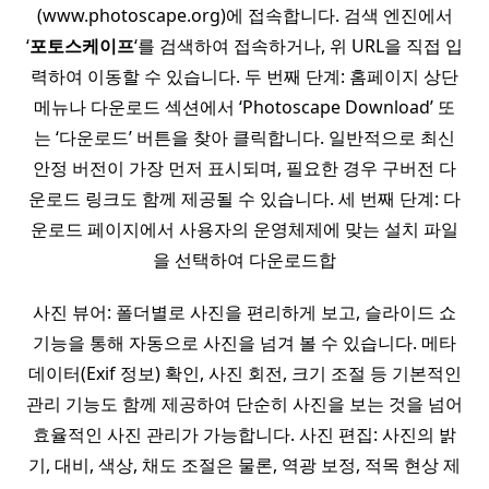
(www.photoscape.org)에 접속합니다. 검색 엔진에서
‘
포토스케이프
‘를 검색하여 접속하거나, 위 URL을 직접 입
력하여 이동할 수 있습니다. 두 번째 단계: 홈페이지 상단
메뉴나 다운로드 섹션에서 ‘Photoscape Download’ 또
는 ‘다운로드’ 버튼을 찾아 클릭합니다. 일반적으로 최신
안정 버전이 가장 먼저 표시되며, 필요한 경우 구버전 다
운로드 링크도 함께 제공될 수 있습니다. 세 번째 단계: 다
운로드 페이지에서 사용자의 운영체제에 맞는 설치 파일
을 선택하여 다운로드합
사진 뷰어: 폴더별로 사진을 편리하게 보고, 슬라이드 쇼
기능을 통해 자동으로 사진을 넘겨 볼 수 있습니다. 메타
데이터(Exif 정보) 확인, 사진 회전, 크기 조절 등 기본적인
관리 기능도 함께 제공하여 단순히 사진을 보는 것을 넘어
효율적인 사진 관리가 가능합니다. 사진 편집: 사진의 밝
기, 대비, 색상, 채도 조절은 물론, 역광 보정, 적목 현상 제