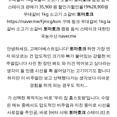
스테이크 판매가 35,900 원 할인가할인율19%28,900원 ​
우대갈비 1kg 소고기 소갈비
토마호크
https://naver.me/FjmcgAsm 구매 링크 우대갈비 1kg la
갈비 소고기 소갈비
토마호크
캠핑 음식 스테이크 대한민
국농수산 naver.me
안녕하세요, 고메더베스트입니다!
토마호크
하면 가장 먼
저 떠오르는 건 압도적인 크기와 뼈가 붙어있는 강렬한 비
주얼입니다 사진 한 장만 봐도 와 이건 먹어보고 싶다라는
생각이 들 만큼 시선을 확 끌어당기는 고기이기도 합니다
하지만 이 비주얼만 보고 선택했다가는 생각보다 아쉬운
경험을 하게 되는 경우도 적지…
가 선택한 목적지는 바로 ‘우리 집 홈스토랑’입니다. 수많
은 메뉴 중에서도 압도적인 비주얼과 미친 풍미로 시선을
사로잡을 주인공, 바로 [버터 샤워
토마호크
스테이크] 조