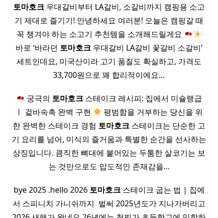
토마호크
우대갈비부터 LA갈비, 소갈비까지 캠핑용 소고
기 제대로 즐기기! 안녕하세요 여러분! 오늘은 캠핑갈 때
꼭 챙겨야 하는 소고기 추천템을 소개해드릴게요
바로 ‘바라던
토마호크
우대갈비 LA갈비 꽃갈비 소갈비’
세트인데요, 미국산이라 고기 품질도 확실하고, 가격도
33,700원으로 꽤 합리적이에요…
궁극의
토마호크
스테이크 레시피: 집에서 미슐랭급
ㅣ 겉바속촉 완벽 구현
평범함을 거부하는 당신을 위
한 완벽한 스테이크 경험
토마호크
스테이크는 단순한 고
기 요리를 넘어, 미식의 즐거움과 특별한 순간을 선사하는
상징입니다. 큼직한 뼈대에 붙어있는 두툼한 살코기는 보
는 것만으로도 압도적인 존재감을…
bye 2025 .hello 2026
토마호크
스테이크 굽는 법 | 집에
서 스피니치 가니쉬까지 ​ 벌써 2025년도가 지나가버리고
2026 새해가 왔네요 26년에는 첫찌가 초등학교에 입학하