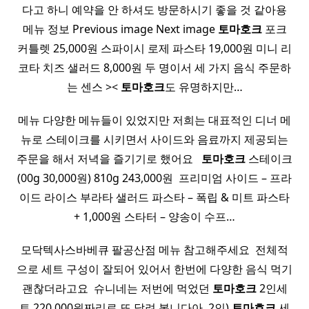
다고 하니 예약을 안 하셔도 방문하시기 좋을 것 같아용
메뉴 정보 Previous image Next image
토마호크
포크
커틀렛 25,000원 스파이시 로제 파스타 19,000원 미니 리
코타 치즈 샐러드 8,000원 두 명이서 세 가지 음식 주문하
는 센스 ><
토마호크
도 유명하지만…
메뉴 다양한 메뉴들이 있었지만 저희는 대표적인 디너 메
뉴로 스테이크를 시키면서 사이드와 음료까지 제공되는
주문을 해서 저녁을 즐기기로 했어요 ​ ​
토마호크
스테이크
(00g 30,000원) 810g 243,000원 ​ 프리미엄 사이드 – 프라
이드 라이스 부라타 샐러드 파스타 – 폭립 & 미트 파스타
+ 1,000원 스타터 – 양송이 수프…
모닥텍사스바베큐 팔공산점 메뉴 참고해주세요 ​ 전체적
으로 세트 구성이 잘되어 있어서 한번에 다양한 음식 먹기
괜찮더라고요 ​ 슈니네는 저번에 먹었던
토마호크
2인세
트 220,000원짜리로 또 달려 봅니다아 ​ 2인)
토마호크
세