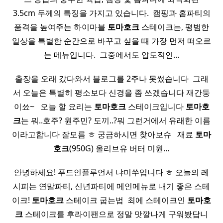
3.5cm 두께의 특징을 가지고 있습니다. ​ 캠핑과 홈파티의
품격을 높여주는 하이마블
토마호크
스테이크는, 평범한
일상을 특별한 순간으로 바꾸고 싶을 때 가장 먼저 떠오르
는 메뉴입니다. ​ 그중에서도 압도적인…
출장을 오래 갔다와서 블로그를 2주나 못썼습니다 ​ 그래
서 오늘은 특별히 평소보다 신경을 좀 쓰겠습니다 재간둥
이쑈~ ​ ​ 오늘 할 요리는
토마호크
스테이크입니다
토마호
크
는 뭐..호주? 원주민? 도끼..?뭐 그런거에서 유래한 이름
이라고합니다 잘모름 ㅎ 궁금하시면 찾아보슈 ​ ​ 재료
토마
호크
(950G) 올리브유 버터 미원…
안녕하세요! 푸드인플루언서 냐미쑤입니다 ㅎ 오늘의 레
시피는 연말파티, 신년파티에 메인메뉴로 내기 좋은 스테
이크!
토마호크
스테이크 굽는법 ​ 최에 스테이크인
토마호
크
스테이크를 후라이팬으로 정말 맛깔나게 구워봤답니