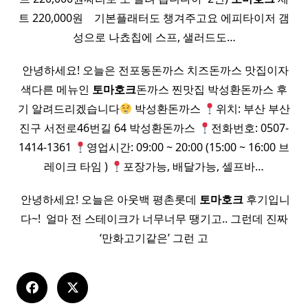
트 220,000원 ​ ​ ​ 기본플래터도 챙겨주고요 에피타이저 갬
성으로 나쵸칩에 스프, 샐러드도…
​ 안녕하세요! 오늘은 전포동돈까스 치즈돈까스 맛집이자
색다른 메뉴인
토마호크
돈까스 찐맛집 박성환돈까스 후
기 알려드리겠습니다
박성환돈까스
위치: 부산 부산
진구 서전로46번길 64 박성환돈까스
전화번호: 0507-
1414-1361
영업시간: 09:00 ~ 20:00 (15:00 ~ 16:00 브
레이크 타임 )
포장가능, 배달가능, 셀프바…
​ 안녕하세요! 오늘은 아웃백 평촌롯데
토마호크
후기입니
다~! ​ 얼마 전 스테이크가 너무너무 땡기고.. 그런데 진짜
‘만화고기같은’ 그런 고