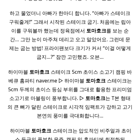
하고 물었더니 아빠가 한마디 합니다. “아빠가 스테이크
구워줄게!” 그래서 시작된 스테이크 굽기. 처음에는 립아
이를 구워볼까 했는데 정육점에서
토마호크
를 보는 순
간… 그만 눈이 마주쳐 데리고 오고 말았어요. 그런데 문
제는 굽는 방법! 프라이팬보다 크기가 커서 “이걸 어떻게
굽지…?” 잠깐 고민했죠. 오븐…
하이마블
토마호크
스테이크 5cm 초이스 소고기 캠핑 바
베큐 홈파티 naver.me ▷ 하이마블
토마호크
스테이크는
5cm 두께의 초이스 등심 부위를 그대로 활용한 프리미엄
소고기로 마블링이 풍부합니다. ▷
토마호크
는 T본 형태
의 큰 뼈가 달린 스테이크로 시각적 임팩트가 강하고 고기
본연의 풍미를 극대화합니다…
​ 하이마블
토마호크
스테이크는 압도적인 비주얼과 초이
스 등급의 풍부한 육즙, 캠핑 및 홈파티에 최적화된