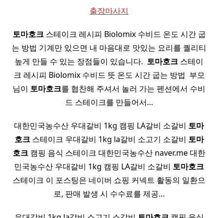
출장마사지
토마호크
스테이크 레시피 Biolomix 수비드 온도 시간 굽
는 방법 기계만 있으면 내 마음대로 맛있는 요리를 퀄리티
높게 만들 수 있는 장점들이 있습니다. ​
토마호크
스테이
크 레시피 Biolomix 수비드 뜻 온도 시간 굽는 방법 ​ 부모
님이
토마호크
를 협찬해 주셔서 놀러 가는 펜션에서 수비
드 스테이크를 만들어서…
대한민국농수산 우대갈비 1kg 캠핑 LA갈비 소갈비
토마
호크
스테이크 우대갈비 1kg la갈비 소고기 소갈비
토마
호크
캠핑 음식 스테이크 대한민국농수산 naver.me 대한
민국농수산 우대갈비 1kg 캠핑 LA갈비 소갈비
토마호크
스테이크 이 포스팅은 네이버 쇼핑 커넥트 활동의 일환으
로, 판매 발생 시 수수료를 제공…
우대갈비 1kg la갈비 소고기 소갈비
토마호크
캠핑 음식