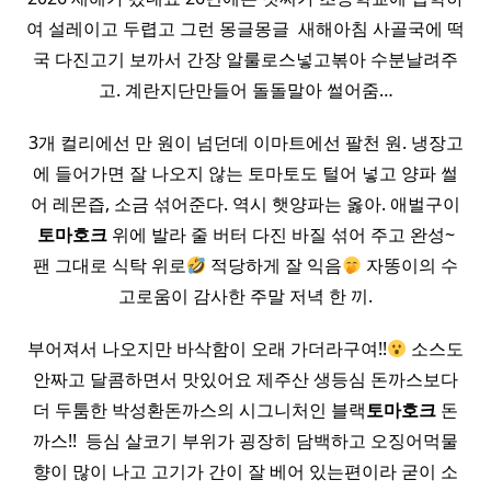
여 설레이고 두렵고 그런 몽글몽글 ​ 새해아침 사골국에 떡
국 다진고기 보까서 간장 알룰로스넣고볶아 수분날려주
고. 계란지단만들어 돌돌말아 썰어줌…
3개 컬리에선 만 원이 넘던데 이마트에선 팔천 원. 냉장고
에 들어가면 잘 나오지 않는 토마토도 털어 넣고 양파 썰
어 레몬즙, 소금 섞어준다. 역시 햇양파는 옳아. 애벌구이
토마호크
위에 발라 줄 버터 다진 바질 섞어 주고 완성~
팬 그대로 식탁 위로
적당하게 잘 익음
자똥이의 수
고로움이 감사한 주말 저녁 한 끼.
부어져서 나오지만 바삭함이 오래 가더라구여!!
소스도
안짜고 달콤하면서 맛있어요 제주산 생등심 돈까스보다
더 두툼한 박성환돈까스의 시그니처인 블랙
토마호크
돈
까스!! ​ 등심 살코기 부위가 굉장히 담백하고 오징어먹물
향이 많이 나고 고기가 간이 잘 베어 있는편이라 굳이 소