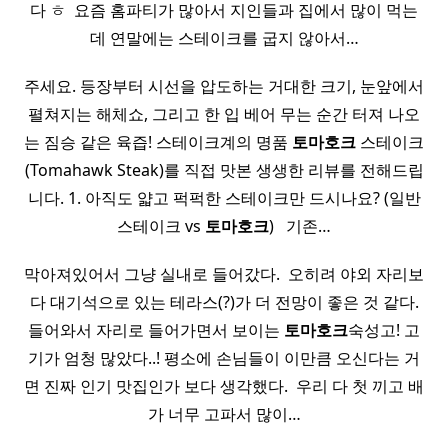
다 ㅎ ​ 요즘 홈파티가 많아서 지인들과 집에서 많이 먹는
데 연말에는 스테이크를 굽지 않아서…
주세요. 등장부터 시선을 압도하는 거대한 크기, 눈앞에서
펼쳐지는 해체쇼, 그리고 한 입 베어 무는 순간 터져 나오
는 짐승 같은 육즙! 스테이크계의 명품
토마호크
스테이크
(Tomahawk Steak)를 직접 맛본 생생한 리뷰를 전해드립
니다. 1. 아직도 얇고 퍽퍽한 스테이크만 드시나요? (일반
스테이크 vs
토마호크
) ​ ​ 기존…
막아져있어서 그냥 실내로 들어갔다. ​ 오히려 야외 자리보
다 대기석으로 있는 테라스(?)가 더 전망이 좋은 것 같다.
들어와서 자리로 들어가면서 보이는
토마호크
숙성고! 고
기가 엄청 많았다..! 평소에 손님들이 이만큼 오신다는 거
면 진짜 인기 맛집인가 보다 생각했다. ​ 우리 다 첫 끼고 배
가 너무 고파서 많이…