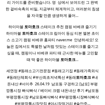
리 가이드를 준비했습니다. 영 ​ 상에서 보여드린 그 완벽
한 겉바속촉의 비밀, 지금부터 체계적이고, 여러분의 침샘
을 자극할 만큼 생생하게 풀어…
​ 하이마블
토마호크
스테이크 추천 캠핑 바베큐 즐기기 ​
하이마블
토마호크
스테이크 립아이 등심 티본 엘본 초이
스 소고기 캠핑 바베큐 홈파티 naver.me ​ 안녕하세요! 오
늘은 집에서도 특별한 날처럼 맛있는 스테이크를 즐기고
싶을 때, 캠핑이나 바베큐 파티 때 근사한 메뉴를 고민할
때 딱 좋은 하이마블
토마호크
…
세연정 #동래소고기전문점 #동래고기집 #동래가족외식
#동래단체회식 #부산최초저녁특선 #동래
토마호크
#내
돈내산 #서이추 ​ 26.04.19 ​ 남포동 구경하고 [남포] 부평
깡통시장 빠삭빠삭 / 베이비 크랩 내돈내산 후기 #남포동
부평깡통시장 #남포동빠삭빠삭 #부평깡통시장빠삭빠삭
#부평깡통시장맛집 #야시장먹거리 #술안주…