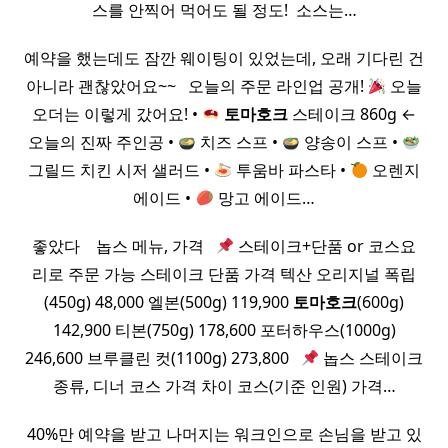
스를 안찍어 먹어도 될 정도! ​ 소스는…
예약을 했는데도 잠깐 웨이팅이 있었는데, 오래 기다린 건
아니라 괜찮았어요~~ ​ ​ 오늘의 주문 라인업 공개!
오늘
오더는 이렇게 갔어요! •
토마호크
스테이크 860g ←
오늘의 진짜 주인공 •
치즈 스프 •
양송이 스프 •
그릴드 치킨 시저 샐러드 •
투움바 파스타 •
오렌지
에이드 •
망고 에이드…
좋았다 ​ ​ ​ 놉스 메뉴, 가격 ​ ​
스테이크+단품 or 코스요
리로 주문 가능 스테이크 단품 가격 텍산 오리지널 폭립
(450g) 48,000 엘본(500g) 119,900
토마호크
(600g)
142,900 티본(750g) 178,600 포터하우스(1000g)
246,600 브루클린 컷(1100g) 273,800 ​ ​
놉스 스테이크
종류, 디너 코스 가격 차이 코스(기준 인원) 가격…
40%만 예약을 받고 나머지는 워크인으로 손님을 받고 있