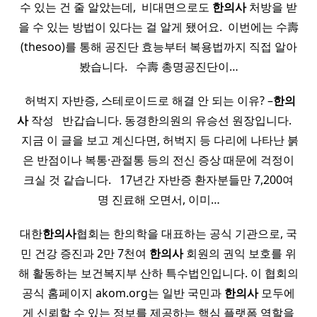
수 있는 건 줄 알았는데, ​ 비대면으로도
한의사
처방을 받
을 수 있는 방법이 있다는 걸 알게 됐어요. ​ 이번에는 수壽
(thesoo)를 통해 공진단 효능부터 복용법까지 직접 알아
봤습니다. ​ ​ 수壽 총명공진단이…
​ 허벅지 자반증, 스테로이드로 해결 안 되는 이유? –
한의
사
작성 ​ ​ 반갑습니다. 동경한의원의 유승선 원장입니다. ​ ​ ​
​ 지금 이 글을 보고 계신다면, 허벅지 등 다리에 나타난 붉
은 반점이나 복통·관절통 등의 전신 증상 때문에 걱정이
크실 것 같습니다. ​ ​ 17년간 자반증 환자분들만 7,200여
명 진료해 오면서, 이미…
대한
한의사
협회는 한의학을 대표하는 공식 기관으로, 국
민 건강 증진과 2만 7천여
한의사
회원의 권익 보호를 위
해 활동하는 보건복지부 산하 특수법인입니다. 이 협회의
공식 홈페이지 akom.org는 일반 국민과
한의사
모두에
게 신뢰할 수 있는 정보를 제공하는 핵심 플랫폼 역할을