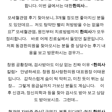
합니다. 이번 글에서는 대한
한의사
…
모세혈관염 후기 찾아보니, 3개월 정도면 좋아지신 분들
도 있던데요… ​ 저도 탕약만 빨리 처방받을 수는 없을까
요?” 모세혈관염, 원인부터 치료방법까지
한의사
가 모두
정리합니다. ​ ​ ​ 바로 어제 진료실에서 들었던 질문입니다. ​ ​
저희 동경한의원을 찾아오시는 분들 중 상당수는 후기 내
용을 보고 방문하시는 경우가…
창원 공황장애, 검사받아도 이상 없는 진짜 이유 <
한의사
칼럼> ​ ​ 안녕하세요. 창원 참사랑한의원 대표원장 이태윤
입니다. ​ ​ 갑작스럽게 숨이 턱 막히고, 미친 듯이 뛰는 심
장… ​ ​ 그렇게 응급실까지 가보신 분들도 계십니다. ​ ​ ​ ​ 이
후 신경과, 정신의학과 등을 찾아 검사도 받아 보고 상담
도 받아보시죠. ​ ​ 그런데…
​ 혈관염 자반증 증상? 구역감, 복통 있다면? -현직
한의사