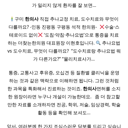
가 밀리지 않게 환자를 잘 보면…
구미
한의사
직접 추나교정 치료, 도수치료와 무엇이
다를까요? -인동 진평동 구평동 석적 한의원- ​
수술·스
테로이드 없이
‘도침·약침·추나요법’으로 통증을 치료
하는 ​더찾는한의원 대표원장 이현호입니다.
추나요법
vs 도수치료, 무엇이 다를까요? ​ “도수치료랑 추나요법 뭐
가 다른가요?” “물리치료사가…
통증, 교통사고 후유증, 오십견 등 질환별 클리닉을 운영
하는 것과 같은 맥락으로 이해하면 됩니다. 그런 것처럼
한 과목을 특화해서 진료하는 것이죠.
한의사
면허를 소지
한 원장이라면 누구나 개설이 가능한데요. ​ ​ 좀 더 참고할
만한 자료를 소개하자면 전공, 학위, 저술, 임상경력, 학술
활동 등을 확인해 보셔도…
앞서, 여러분께 한 가지 조심스러운 당부를 드리고 싶습니