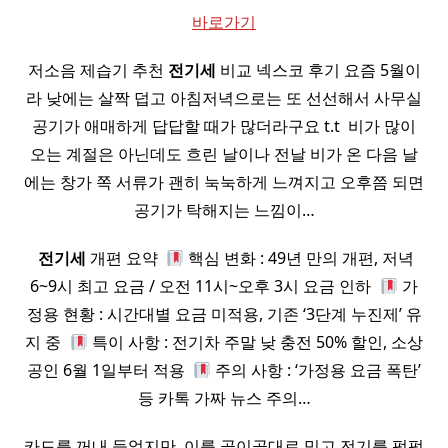
바로가기
저소음 제습기 추천
전기세
비교 넥스코 후기 요즘 5월이
라 낮에는 살짝 덥고 아침저녁으로는 또 선선해서 사무실
공기가 애매하게 답답할 때가 많더라구요 t.t ​ 비가 많이
오는 계절은 아닌데도 흐린 날이나 전날 비가 온 다음 날
에는 창가 쪽 서류가 괜히 눅눅하게 느껴지고 오후쯤 되면
공기가 탁해지는 느낌이…
​
전기세
개편 요약 ​
핵심 변화 : 49년 만의 개편, 저녁
6~9시 최고 요금 / 오전 11시~오후 3시 요금 인하 ​
가
정용 현황 : 시간대별 요금 미적용, 기존 ‘3단계 누진제’ 유
지 중 ​
특이 사항 : 전기차 주말 낮 충전 50% 할인, 소상
공인 6월 1일부터 적용 ​
주의 사항 : ‘가정용 요금 폭탄’
등 카톡 가짜 뉴스 주의…
카드를 꺼내 들었지만, 이를 곧이곧대로 믿고 전기를 펑펑