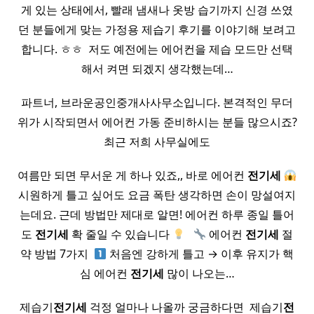
게 있는 상태에서, 빨래 냄새나 옷방 습기까지 신경 쓰였
던 분들에게 맞는 가정용 제습기 후기를 이야기해 보려고
합니다. ㅎㅎ ​ 저도 예전에는 에어컨을 제습 모드만 선택
해서 켜면 되겠지 생각했는데…
파트너, 브라운공인중개사사무소​입니다. 본격적인 무더
위가 시작되면서 에어컨 가동 준비하시는 분들 많으시죠?
최근 저희 사무실에도
여름만 되면 무서운 게 하나 있죠,, 바로 에어컨
전기세
시원하게 틀고 싶어도 요금 폭탄 생각하면 손이 망설여지
는데요. 근데 방법만 제대로 알면! 에어컨 하루 종일 틀어
도
전기세
확 줄일 수 있습니다
​ ​
에어컨
전기세
절
약 방법 7가지 ​
처음엔 강하게 틀고 → 이후 유지가 핵
심 에어컨
전기세
많이 나오는…
제습기
전기세
걱정 얼마나 나올까 궁금하다면 ​ 제습기
전