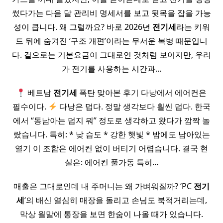
썼다가는 다음 달 관리비 명세서를 보고 뒷목을 잡을 가능
성이 큽니다. 왜 그럴까요? 바로 2026년
전기세
라는 키워
드 뒤에 숨겨진 ‘구조 개편’이라는 무서운 복병 때문입니
다. 겉으로는 기본요금이 그대로인 것처럼 보이지만, 우리
가 전기를 사용하는 시간과…
베트남
전기세
폭탄 맞아본 후기 다낭에서 에어컨은
필수이다.
다낭은 덥다. 정말 생각보다 훨씬 덥다. 한국
에서 “동남아는 덥지 뭐” 정도로 생각하고 왔다가 깜짝 놀
랐습니다. 특히: * 낮 습도 * 강한 햇빛 * 밤에도 남아있는
열기 이 조합은 에어컨 없이 버티기 어렵습니다. 결국 현
실은: 에어컨 풀가동 특히…
매출은 그대로인데 내 주머니는 왜 가벼워질까? ‘PC
전기
세
‘의 배신 열심히 매장을 돌리고 손님도 북적거리는데,
막상 월말에 통장을 보면 한숨이 나올 때가 있습니다.