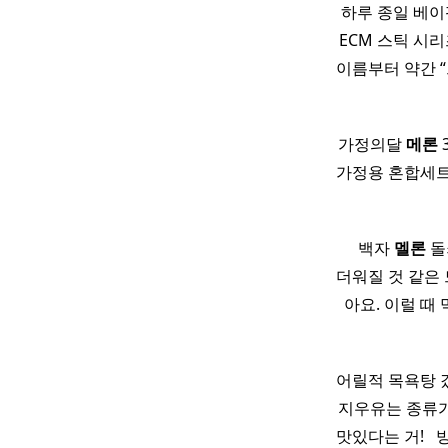
하루 종일 베이
ECM 스틱 
이름부터 약간 
가정의달
메론
가정용 혼합세트
​ ​ ​ ​ 백자
멜론
돌
더워질 것 같은 
아요. 이럴 때
어릴적 목욕탕 갔
지우유는 종류가
맛있다는 거! ​ 