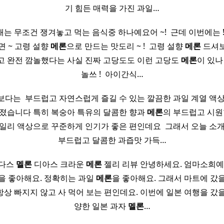
기 힘든 매력을 가진 과일…
 무조건 쟁겨놓고 먹는 음식중 하나예요어 ~! ​ 근데 이번에는 !!!
 ~ 고령 설향
메론
으로 만드는 맛도리 ~ ! ​ 고령 설향
메론
드셔보
고 완전 깜놀했다는 사실 진짜 고당도도 이런 고당도
메론
이 있나
놀쓰 ! ​ 아이간식…
다는 ​ 부드럽고 자연스럽게 즐길 수 있는 깔끔한 과일 계열 액
아졌습니다 특히 복숭아 특유의 달콤한 향과
메론
의 부드럽고 시원한
일리 액상으로 꾸준하게 인기가 좋은 편인데요 ​ 그래서 오늘 소개
부드럽고 달콤한 과즙맛 가득…
크다스
멜론
디아스 크라운
메론
젤리 리뷰 안녕하세요. 엄마소희예
을 좋아해요. 정확히는 과일
메론
을 좋아해요. 그래서 마트에 갔
상 빠지지 않고 사 먹어 보는 편인데요. 이번에 일본 여행을 갔을
양한 일본 과자
멜론
…