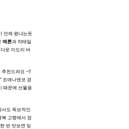
은 비가 언제 왔냐는듯
은
메론
과 칵테일
트다운 미도리 바
 추천드려요 ~!! ​
“ 조애나앤코 경
기 때문에 선물용
에서도 독보적인
경북 고령에서 정
한 번 맛보면 잊