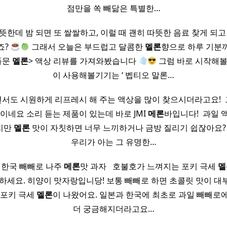
점만을 쏙 빼닮은 특별한…
뜻한데 밤 되면 또 쌀쌀하고, 이럴 때 괜히 따뜻한 음료 찾게 되고
죠?
그래서 오늘은 부드럽고 달콤한
멜론
향으로 하루 기분
풀문
멜론
> 액상 리뷰를 가져와봤습니다
그럼 바로 시작해
이 사용해볼기기는 ‘ 벱티오 말론…
서도 시원하게 리프레시 해 주는 액상을 많이 찾으시더라고요! ​
이네요 소리 듣는 제품이 있는데 바로 JMI
메론
바입니다! ​ 과일
지만
멜론
맛이 자칫하면 너무 느끼하거나 금방 질리기 쉽잖아요? ​
우리가 아는 그 유명한…
한국 빼빼로 나주
메론
맛 과자 ​ ​ 호불호가 느껴지는 포키 극세
멜
안녕하세요. 히양이 맛자랑입니당! 보통 빼빼로 하면 초콜릿 맛이 
 포키 극세
멜론
이 나왔어요. 일본과 한국에 최초로 과일 빼빼로에
더 궁금해지더라고요…