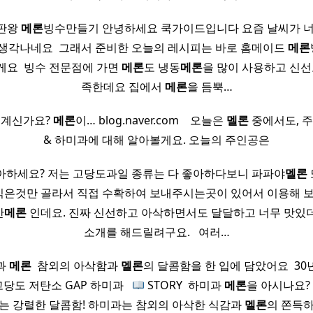
판왕
메론
빙수만들기 안녕하세요 쿡가이드입니다 요즘 날씨가 너
 생각나네요 ​ 그래서 준비한 오늘의 레시피는 바로 홈메이드
메론
요 ​ 빙수 전문점에 가면
메론
도 냉동
메론
을 많이 사용하고 신선
족한데요 집에서
메론
을 듬뿍…
 계신가요?
메론
이… blog.naver.com ​ ​ ​ 오늘은
멜론
중에서도, 
& 하미과에 대해 알아볼게요. 오늘의 주인공은
하세요? 저는 고당도과일 종류는 다 좋아하다보니 파파야
멜론
 익은것만 골라서 직접 수확하여 보내주시는곳이 있어서 이용해 
산
메론
인데요. 진짜 신선하고 아삭하면서도 달달하고 너무 맛있
소개를 해드릴려구요. ​ ​ 여러…
과
메론
​ 참외의 아삭함과
멜론
의 달콤함을 한 입에 담았어요 ​ 3
당도 저탄소 GAP 하미과 ​ ​
STORY ​ 하미과
메론
을 아시나요?
는 강렬한 달콤함! 하미과는 참외의 아삭한 식감과
멜론
의 쫀득