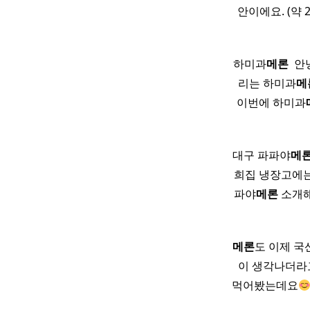
안이에요. (약
하미과
메론
​ 
리는 하미과
메
이번에 하미과
대구 파파야
메
희집 냉장고에는
파야
메론
소개
메론
도 이제 
이 생각나더
먹어봤는데요