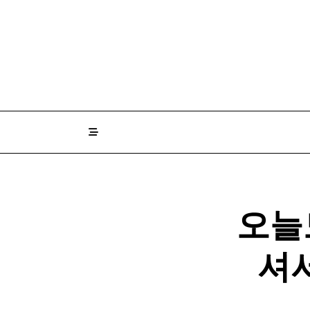
Skip
to
content
오늘
셔