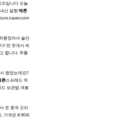
치이즈입니다 오늘
국내산 설향
메론
tore.naver.com
 하몽얹어서 술안
! 반 쪼개서 씨
고 합니다. 주황
 왔었는데요!! ​
메론
스프레드 먹
드 보관법 개봉
때 사 온 중국 오리
 가격은 8.90위