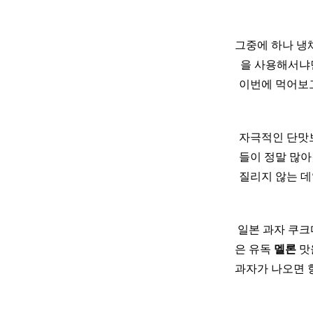
그중에 하나 냉채는
을 사용해서냐면
이번에 먹어보
자극적인 단맛보
들이 정말 많
질리지 않는 데
일본 과자 쿠
은 유독
멜론
맛
과자가 나오면 항