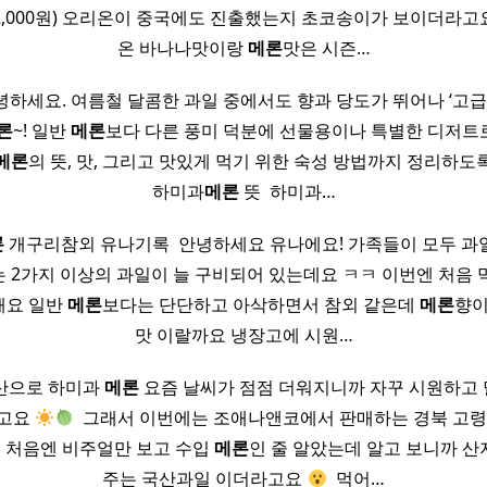
 2,000원) 오리온이 중국에도 진출했는지 초코송이가 보이더라고요
온 바나나맛이랑
메론
맛은 시즌…
안녕하세요. 여름철 달콤한 과일 중에서도 향과 당도가 뛰어나 ‘고
론
~! 일반
메론
보다 다른 풍미 덕분에 선물용이나 특별한 디저트로 
메론
의 뜻, 맛, 그리고 맛있게 먹기 위한 숙성 방법까지 정리하도록 하겠
하미과
메론
뜻 ​ 하미과…
론
개구리참외 유나기록 ​ 안녕하세요 유나에요! 가족들이 모두 과
 2가지 이상의 과일이 늘 구비되어 있는데요 ㅋㅋ 이번엔 처음 
해요 일반
메론
보다는 단단하고 아삭하면서 참외 같은데
메론
향이
맛 이랄까요 냉장고에 시원…
국산으로 하미과
메론
요즘 날씨가 점점 더워지니까 자꾸 시원하고
라고요
​ 그래서 이번에는 조애나앤코에서 판매하는 경북 고
처음엔 비주얼만 보고 수입
메론
인 줄 알았는데 알고 보니까 산
주는 국산과일 이더라고요
​ 먹어…