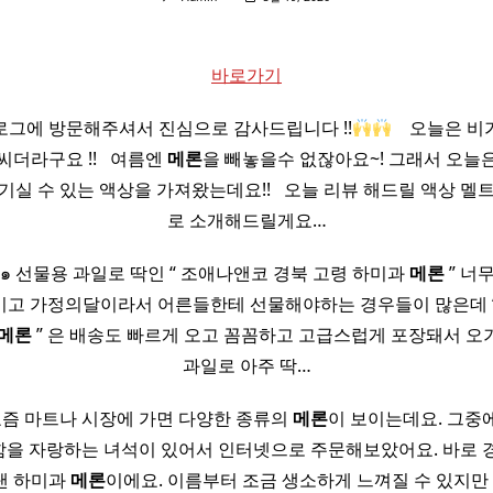
바로가기
로그에 방문해주셔서 진심으로 감사드립니다 !!
​ ​ ​ 오늘
라구요 !! ​ ​ 여름엔
메론
을 빼놓을수 없잖아요~! 그래서 오늘
기실 수 있는 액상을 가져왔는데요!! ​ ​ 오늘 리뷰 해드릴 액상 멜
로 소개해드릴게요…
‿•๑ 선물용 과일로 딱인 “ 조애나앤코 경북 고령 하미과
메론
” 너무
고 가정의달이라서 어른들한테 선물해야하는 경우들이 많은데 
메론
” 은 배송도 빠르게 오고 꼼꼼하고 고급스럽게 포장돼서 오
과일로 아주 딱…
 요즘 마트나 시장에 가면 다양한 종류의
메론
이 보이는데요. 그중
을 자랑하는 녀석이 있어서 인터넷으로 주문해보았어요. 바로 
낸 하미과
메론
이에요. 이름부터 조금 생소하게 느껴질 수 있지만 