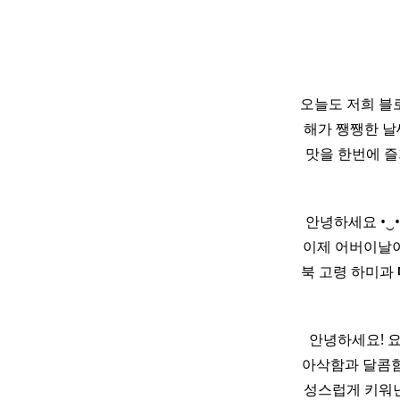
오늘도 저희 블
해가 쨍쨍한 날씨더
맛을 한번에 즐
​ 안녕하세요 •
이제 어버이날이
북 고령 하미과
​ 안녕하세요!
아삭함과 달콤함
성스럽게 키워