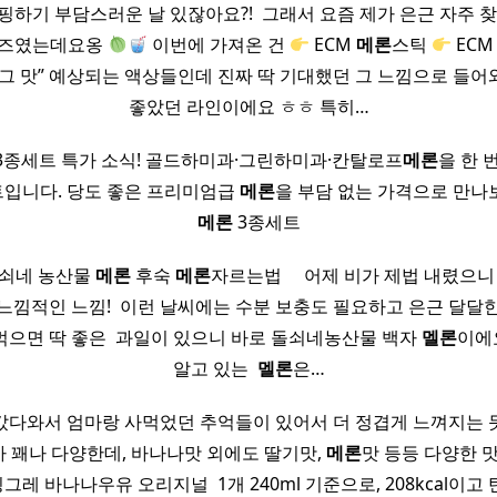
핑하기 부담스러운 날 있잖아요?! ​ 그래서 요즘 제가 은근 자주 찾
시리즈였는데요옹
이번에 가져온 건
ECM
메론
스틱
ECM
“그 맛” 예상되는 액상들인데 진짜 딱 기대했던 그 느낌으로 들어
좋았던 라인이에요 ㅎㅎ 특히…
3종세트 특가 소식! 골드하미과·그린하미과·칸탈로프
메론
을 한 
입니다. 당도 좋은 프리미엄급
메론
을 부담 없는 가격으로 만나
메론
3종세트
쇠네 농산물
메론
후숙
메론
자르는법 ​ ​ ​ ​ 어제 비가 제법 내렸
느낌적인 느낌! ​ 이런 날씨에는 수분 보충도 필요하고 은근 달달
 먹으면 딱 좋은 ​ 과일이 있으니 바로 돌쇠네농산물 백자
멜론
이에
알고 있는 ​
멜론
은…
다와서 엄마랑 사먹었던 추억들이 있어서 더 정겹게 느껴지는 듯!ㅎ ​
 꽤나 다양한데, 바나나맛 외에도 딸기맛,
메론
맛 등등 다양한 
​ 빙그레 바나나우유 오리지널 ​ 1개 240ml 기준으로, 208kcal이고 