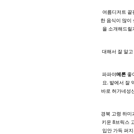
여름디저트 끝
한 음식이 많이
을 소개해드릴게
대해서 잘 알고
​ 파파야
메론
좋아
요. 밭에서 잘
바로 허가네성
경북 고령 하미
키운 8브릭스 고
입안 가득 퍼지