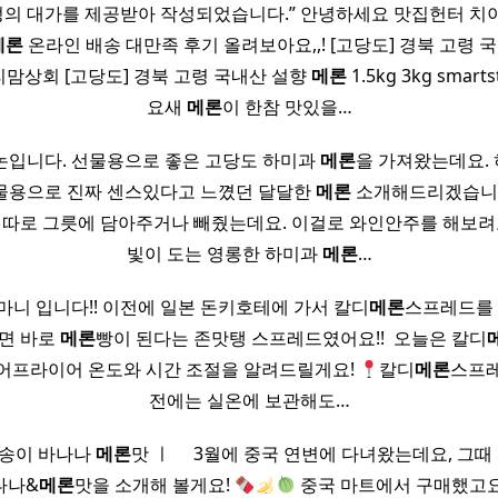
정의 대가를 제공받아 작성되었습니다.” 안녕하세요 맛집헌터 
메론
온라인 배송 대만족 후기 올려보아요,,! [고당도] 경북 고령 
: 우리맘상회 [고당도] 경북 고령 국내산 설향
메론
1.5kg 3kg smarts
요새
메론
이 한참 맛있을…
논입니다. 선물용으로 좋은 고당도 하미과
메론
을 가져왔는데요.
물용으로 진짜 센스있다고 느꼈던 달달한
메론
소개해드리겠습니다
 따로 그릇에 담아주거나 빼줬는데요. 이걸로 와인안주를 해보려
빛이 도는 영롱한 하미과
메론
…
마니 입니다!! 이전에 일본 돈키호테에 가서 칼디
메론
스프레드를 사
으면 바로
메론
빵이 된다는 존맛탱 스프레드였어요!! ​ 오늘은 칼디
어프라이어 온도와 시간 조절을 알려드릴게요!
칼디
메론
스프레
전에는 실온에 보관해도…
코송이 바나나
메론
맛 ㅣ ​ ​ ​ ​ 3월에 중국 연변에 다녀왔는데요, 그
나나&
메론
맛을 소개해 볼게요!
중국 마트에서 구매했고요.