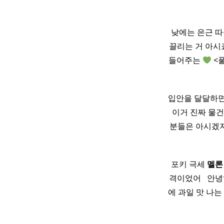
낮에는 은근 따
끌리는 거 아시
들어주는
<
입안을 달달하면
이거 진짜 물건
분들은 아시겠
​ 포키 극세
멜론
격이었어 ​ ​ 
에 과일 맛 나는