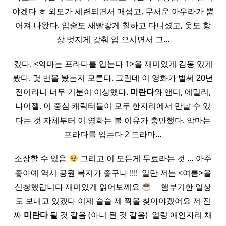
야겠다 ㅎ 외모가 세련되면서 매섭고, 무서운 아우라가 뿜
어져 나왔다. 입술도 새빨갛게 칠하고 다니셨고, 옷도 항
상 멋지게 갖춰 입 으시면서 그…
컸다. <악마는 프라다를 입는다 1>을 재미있게 감동 있게
봤다. 몇 번을 봤는지 모른다. 그런데 이 영화가 벌써 20년
전이라니 너무 기분이 이상했다.
미란다
와 앤디, 에밀리,
나이젤. 이 중심 캐릭터들이 모두 한자리에서 만날 수 있
다는 것 자체부터 이 영화는 볼 이유가 충만했다. 악마는
프라다를 입는다 2 드라마…
소장할 수 있음
그리고 이 모든게 무료라는 것 … 아주
좋아예 역시 공뭔 복지가 좋구나 !!!! ​ 일단 저는 <여름>을
신청했답니다 재미있게 읽어보께요
​ ​ ​ ​ 햄부기한 일상
도 보내고 있겠다 이제 슬슬 제 짝을 찾아야겠어요 저 진
짜
미란다
될 것 같음 (아니 된 것 같음) ​ 얼렁 애인자리 채