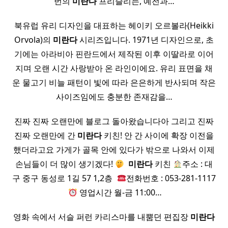
번의
미란다
프리슬리는, 예전과…
북유럽 유리 디자인을 대표하는 헤이키 오르볼라(Heikki
Orvola)의
미란다
시리즈입니다. 1971년 디자인으로, 초
기에는 아라비아 핀란드에서 제작된 이후 이딸라로 이어
지며 오랜 시간 사랑받아 온 라인이에요. 유리 표면을 채
운 물고기 비늘 패턴이 빛에 따라 은은하게 반사되며 작은
사이즈임에도 충분한 존재감을…
진짜 진짜 오랜만에 블로그 돌아왔습니다아 그리고 진짜
진짜 오랜만에 간
미란다
키친! 안 간 사이에 확장 이전을
했더라고요 가게가 골목 안에 있다가 밖으로 나와서 이제
손님들이 더 많이 생기겠다!
​
미란다
키친
주소 : 대
구 중구 동성로 1길 57 1,2층 ​
전화번호 : 053-281-1117
​
영업시간 월-금 11:00…
영화 속에서 서슬 퍼런 카리스마를 내뿜던 편집장
미란다