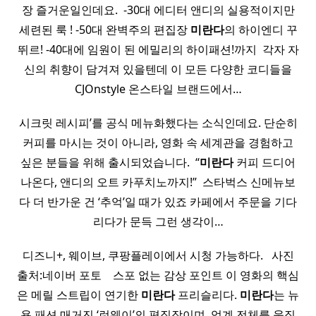
장 즐거운일인데요. ​ -30대 에디터 앤디의 실용적이지만
세련된 룩 ! -50대 완벽주의 편집장
미란다
의 하이엔디 꾸
뛰르! -40대에 임원이 된 에밀리의 하이패션!까지 ​ 각자 자
신의 취향이 담겨져 있을텐데 이 모든 다양한 코디들을
CJOnstyle 온스타일 브랜드에서…
시크릿 레시피’를 공식 메뉴화했다는 소식인데요. 단순히
커피를 마시는 것이 아니라, 영화 속 세계관을 경험하고
싶은 분들을 위해 출시되었습니다. ​ “
미란다
커피 드디어
나온다, 앤디의 오트 카푸치노까지!” ​ 스타벅스 신메뉴보
다 더 반가운 건 ‘추억’일 때가 있죠 카페에서 주문을 기다
리다가 문득 그런 생각이…
디즈니+, 웨이브, 쿠팡플레이에서 시청 가능하다. ​ ​ 사진
출처:네이버 포토 ​ ​​ ​ 스포 없는 감상 포인트 이 영화의 핵심
은 메릴 스트립이 연기한
미란다
프리슬리다.
미란다
는 뉴
욕 패션 매거진 ‘런웨이’의 편집장이며, 업계 전체를 움직