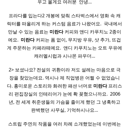
우고 올게요 여러분 ​ 안녕…
프라다를 입는다2 개봉에 맞춰 스타벅스에서 영화 속 캐
릭터를 떠올리게 하는 커스텀 음료가 나왔어요. ​ 국내에서
만날 수 있는 음료는
미란다
커피와 앤디 카푸치노 2종이
에요. ​
미란다
커피는 폼 없이, 무지방 우유, 샷 추가, 뜨겁
게 주문하는 카페라떼예요. ​ 앤디 카푸치노는 오트 우유에
캐러멜시럽과 시나몬 파우더…
2> 보셨나요? 전설의 귀환이라 저도 설레는 마음으로 극
장을 찾았는데요. 역시나 제 직업병은 어쩔 수 없었습니
다. 흥미로운 스토리와 화려한 패션 너머로
미란다
프리스
리 편집장실의 인테리어가 눈에 확 꽂혔으니까요. ​ 2006
년, 전 세계 취준생들의 가슴을 졸이게 했던 그 냉혹하고
완벽했던 사무실, 기억하시나요…
스트립 주연의 작품을 여러 차례 소개했었는데 이번에는