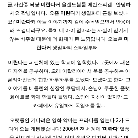
글,사진ⓒ 짝냥
미란다
커 올렌도블룸 에반스피겔 ​ ​ 안녕하
세요 짝냥입니다. ​ 요즘
미란다
커 생일파티 근황 보셨나
요?
미란다
커 아들 이야기까지 같이 주목받으면서 반응이
꽤 뜨겁더라구요. 특히 네 아이 엄마라는 사실이 믿기지
않는 비주얼 때문에 더 화제가 된 느낌입니다. 오늘은
미
란다
커 생일파티 스타일부터…
미란다
는 피렌체에 있는 학교에 입학했다. 그곳에서 패션
디자인을 공부하며, 으레 이탈리아에서 옷을 공부하는 이
탈리아인답게 힙한 하루하루를 보냈다. 보냈다고 한다. 그
이야기를 베를린의 심장인 쿠담에서, 손님이 주문한 플랫
화이트를 함께 만들며 들었다. 스팀에 자신이 없지만 그
카페에서 유일하게 독일어를 할…
​ 오랫동안 기다려온 영화 악마는 프라다를 입는다 2가 드
디어 오늘 개봉했습니다! 2006년 전 세계에 ‘
미란다
‘ 열풍
을 일으켰던 전작에 이어, 이번 속편은 디지털 시대로 변