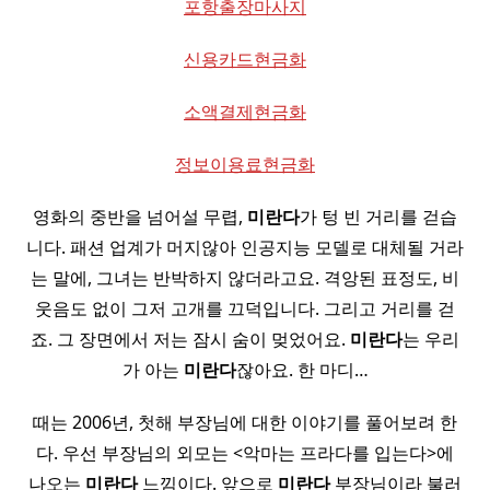
포항출장마사지
신용카드현금화
소액결제현금화
정보이용료현금화
영화의 중반을 넘어설 무렵,
미란다
가 텅 빈 거리를 걷습
니다. 패션 업계가 머지않아 인공지능 모델로 대체될 거라
는 말에, 그녀는 반박하지 않더라고요. 격앙된 표정도, 비
웃음도 없이 그저 고개를 끄덕입니다. 그리고 거리를 걷
죠. 그 장면에서 저는 잠시 숨이 멎었어요.
미란다
는 우리
가 아는
미란다
잖아요. 한 마디…
때는 2006년, 첫해 부장님에 대한 이야기를 풀어보려 한
다. 우선 부장님의 외모는 <악마는 프라다를 입는다>에
나오는
미란다
느낌이다. 앞으로
미란다
부장님이라 불러