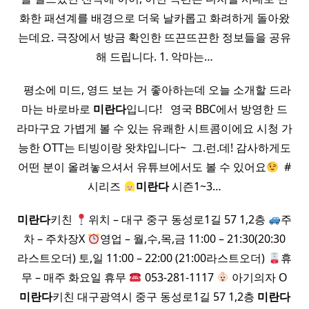
화한 패션계를 배경으로 더욱 날카롭고 화려하게 돌아왔
는데요. 극장에서 방금 확인한 뜨끈뜨끈한 정보들을 공유
해 드립니다. 1. 악마는…
​ ​ 평소에 미드, 영드 보는 거 좋아하는데 오늘 소개할 드라
마는 바로바로
미란다
입니다! ​ ​ 영국 BBC에서 방영한 드
라마구요 가볍게 볼 수 있는 유쾌한 시트콤이에요 시청 가
능한 OTT는 티빙이랑 왓챠입니다~ ​ 그.런.데! 감사하게도
어떤 분이 올려놓으셔서 유튜브에서도 볼 수 있어요
​ #
시리즈
미란다
시즌1~3…
미란다
키친
위치 – 대구 중구 동성로1길 57 1,2층
주
차 – 주차장X
영업 – 월,수,목,금 11:00 – 21:30(20:30
라스트오더) 토,일 11:00 – 22:00 (21:00라스트오더)
휴
무 – 매주 화요일 휴무
053-281-1117
아기의자 O
미란다
키친 대구광역시 중구 동성로1길 57 1,2층
미란다