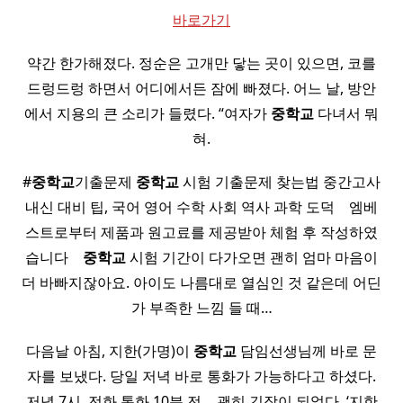
바로가기
약간 한가해졌다. 정순은 고개만 닿는 곳이 있으면, 코를
드렁드렁 하면서 어디에서든 잠에 빠졌다. 어느 날, 방안
에서 지용의 큰 소리가 들렸다. “여자가
중학교
다녀서 뭐
혀.
#
중학교
기출문제
중학교
시험 기출문제 찾는법 중간고사
내신 대비 팁, 국어 영어 수학 사회 역사 과학 도덕 ​ ​ ​ 엠베
스트로부터 제품과 원고료를 제공받아 체험 후 작성하였
습니다 ​ ​ ​
중학교
시험 기간이 다가오면 괜히 엄마 마음이
더 바빠지잖아요. 아이도 나름대로 열심인 것 같은데 어딘
가 부족한 느낌 들 때…
다음날 아침, 지한(가명)이
중학교
담임선생님께 바로 문
자를 보냈다. 당일 저녁 바로 통화가 가능하다고 하셨다.
저녁 7시. 전화 통화 10분 전… 괜히 긴장이 되었다. ‘지한