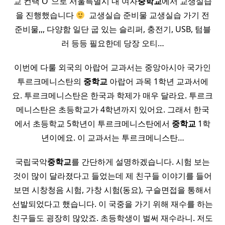
교 컨택 O”으로 서울특별시 내 여자
중학교
에서 교생실습
을 진행했습니다
​ 교생실습 준비물 교생실습 가기 전
준비물,,, 다양함 일단 굽 있는 슬리퍼, 충전기, USB, 텀블
러 등등 필요한데 당장 오티…
이번에 다룰 외국의 아랍어 교과서는 중앙아시아 국가인
투르크메니스탄의
중학교
아랍어 과목 1학년 교과서에
요. 투르크메니스탄은 한국과 학제가 매우 달라요. 투르크
메니스탄은 초등학교가 4학년까지 있어요. 그래서 한국
에서 초등학교 5학년이 투르크메니스탄에서
중학교
1학
년이에요. 이 교과서는 투르크메니스탄…
국립국악
중학교
를 간단하게 설명하겠습니다. 시험 보는
것이 많이 달라졌다고 들었는데 제 친구들 이야기를 들어
보면 시창청음 시험, 가창 시험(동요), 구슬면접을 통해서
선발되었다고 했습니다. 이 국중을 가기 위해 재수를 하는
친구들도 굉장히 많았죠. 초등학생이 벌써 재수라니. 저도