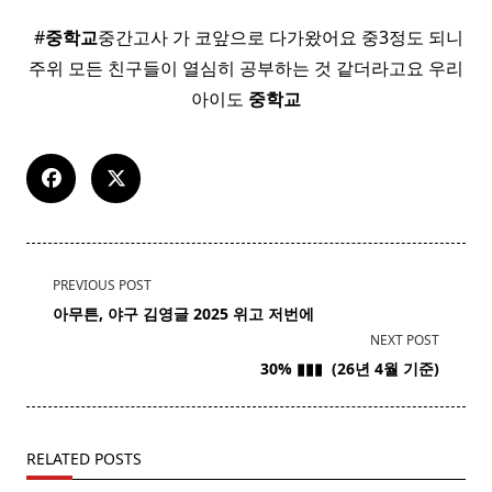
​ #
중학교
중간고사 가 코앞으로 다가왔어요 중3정도 되니
주위 모든 친구들이 열심히 공부하는 것 같더라고요 우리
아이도
중학교
<span
PREVIOUS POST
class="nav-
아무튼,
야구
김영글 2025 위고 저번에
subtitle
NEXT POST
screen-
30% ▮▮▮ ​ (26년 4월 기준)
reader-
text">Page</span>
RELATED POSTS