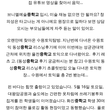
접 유튜브 영상을 찾아서 음악…
브니엘예술
중학교
입시, 미술 재능 없으면 안 될까요? 창
의성은 타고나는 게 아니에요 원장으로 일하다 보면 상담
오시는 부모님들에게 자주 듣는 말이 있어요.
오랜만에 찾아온 수원토익탐방. 지난번에 다녀온 수원토
익 동성
중학교
리스닝후기에 이어 이번에는 성균관대역
근처에 위치한 율전
중학교
토익으로 다녀왔어요. ​ 후기 레
츠 고. (동성
중학교
후기 궁금하시는 분 참고) 수원토익 동
성
중학교
리스닝후기 초콜릿반입 오늘 다녀온 토익현
장… 수원에서 토익을 총 2번 봤는데…
핀 바다는 힘껏 출렁이고 있었습니다. ​ 5월 16일 토요일,
대왕암공원과 슬도에는 간편한 옷차림에 쓰레기봉투와
집게를 든 학생들이 이어졌습니다. 화진
중학교
학생 30여
명이 참여한 플로깅 활동 현장이었고 동행했습니다. ​ 플로