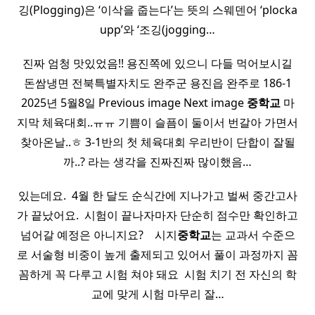
깅(Plogging)은 ‘이삭을 줍는다’는 뜻의 스웨덴어 ‘plocka
upp’와 ‘조깅(jogging…
진짜 엄청 맛있었음!! 용진쪽에 있으니 다들 먹어보시길
돈쌈냉면 전북특별자치도 완주군 용진읍 완주로 186-1
2025년 5월8일 Previous image Next image
중학교
마
지막 체육대회..ㅠㅠ 기쁨이 슬픔이 둘이서 번갈아 가면서
찾아온날..ㅎ 3-1반의 첫 체육대회 우리반이 단합이 잘될
까..? 라는 생각을 진짜진짜 많이했음…
있는데요. ​ 4월 한 달도 순식간에 지나가고 벌써 중간고사
가 끝났어요. ​ 시험이 끝나자마자 단순히 점수만 확인하고
넘어갈 예정은 아니지요? ​ ​ ​ 시지
중학교
는 교과서 수준으
로 서술형 비중이 높게 출제되고 있어서 풀이 과정까지 꼼
꼼하게 꼭 다루고 시험 쳐야 돼요 ​ 시험 치기 전 자신의 학
교에 맞게 시험 마무리 잘…