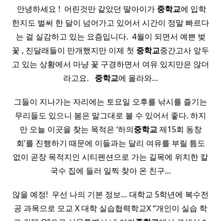
​ 안녕하세요 ! ​ 어린것만 같았던 딸아이가
중학교
에 입학
한지도 벌써 한 달이 넘어가고 있어서 시간이 정말 빠르다
는 걸 실감하고 있는 요즘입니다. ​ 4월이 되면서 예쁜 벚
꽃 , 진달래들이 만개했지만 이제 첫
중학교
중간고사 앞두
고 있는 상황에서 마냥 꽃 구경하면서 여유 있지만은 않더
라고요. ​ ​
중학교
에 올라와…
그들이 지나가는 자리에는 토요일 오후를 낚시를 즐기는
무리들도 있으니 봄은 말그대로 볼 수 있어서 좋다. 하지
만 오늘 이곳을 찾는 목적은 ‘하의
중학교
제15회 동창
회’를 진행하기 때문에 이들과는 달리 여유를 부릴 틈도
없이 곧장 목적지인 시티펜션으로 가는 길목에 위치한 칼
국수 집에 들러 일찍 찾아 온 친구…
않을 예정! ​ 우선 나의 기본 정보… 대학교 5학년에 복수전
공 과목으로 모교 X 대학 실습협력학교X “개인이 실습 학