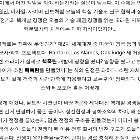
사이에서 어떤 책임을 져야 하는가라는 질문이 남는다. 이 주제는 
I, 원전, 미사일, 사이버 안보처럼 오늘의 핵심 기술도 연구 협력과
냉전기의 핵개발 경쟁은 오늘의 기술 패권 경쟁을 읽는 오래된 지도다
핵분열처럼 처음에는 과학 지식이었지만…
프로젝트는 정확히 무엇인가? 제2차 세계대전 중 미국이 영국 등과
사·과학 프로젝트다. Hanford, Los Alamos, Oak Ridge 세
 소련 스파이가 실제로
핵폭탄
개발에 영향을 줬나? 영향을 줬다고 
스파이가 소련
핵폭탄
을 만들었다”는 식의 단정은 과하다. 소련 자체
정보가 설계 검증과 시간 단축에 작용했다고 보는 편이 정확하다. Q
스와 테오도어 홀은 어떻게
게 깨졌나, 울트라 시크릿이 바꾼 제2차 세계대전 핵개발 경쟁
면 먼저 연결하기 좋은 글이다. 정전협정과 평화조약의 차이, 왜 
가 전쟁을 끝냈는지, 멈춘 전쟁의 구조를 만들었는지 이어서 볼 수
국의 선이 오늘의 전쟁이 된 이유 전후 질서와 냉전 구도가 오늘의
읽는다. 전쟁이 유가·환율·물가에 번지는 경로 총정리 전쟁이 군사