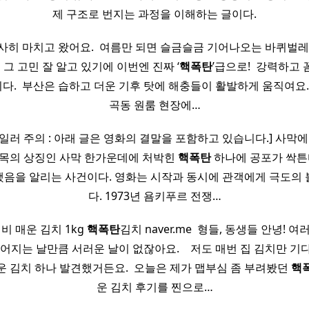
제 구조로 번지는 과정을 이해하는 글이다.
사히 마치고 왔어요. ​ 여름만 되면 슬금슬금 기어나오는 바퀴벌레
도 그 고민 잘 알고 있기에 이번엔 진짜 ‘
핵폭탄
’급으로! ​ 강력하고
. ​ 부산은 습하고 더운 기후 탓에 해충들이 활발하게 움직여요. 
곡동 원룸 현장에…
일러 주의 : 아래 글은 영화의 결말을 포함하고 있습니다.] 사막에
유목의 상징인 사막 한가운데에 처박힌
핵폭탄
하나에 공포가 싹튼
음을 알리는 사건이다. 영화는 시작과 동시에 관객에게 극도의
다. 1973년 욤키푸르 전쟁…
비 매운 김치 1kg
핵폭탄
김치 naver.me ​ 형들, 동생들 안녕! 
어지는 날만큼 서러운 날이 없잖아요. ​ ​ ​ 저도 매번 집 김치만 
운 김치 하나 발견했거든요. ​ 오늘은 제가 맵부심 좀 부려봤던
핵
운 김치 후기를 찐으로…