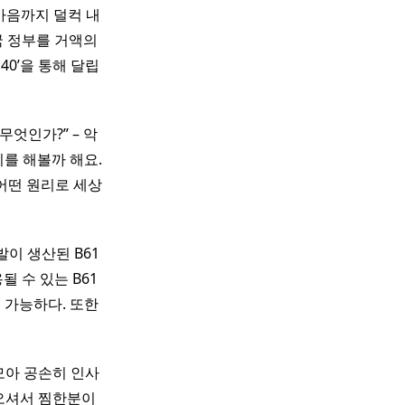
마음까지 덜컥 내
국 정부를 거액의
0’을 통해 달립
무엇인가?” – 악
기를 해볼까 해요.
 어떤 원리로 세상
 발이 생산된 B61
될 수 있는 B61
이 가능하다. 또한
모아 공손히 인사
 오셔서 찜한분이