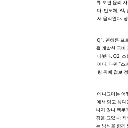
류 보편 윤리 
다. 반도체, A
서 움직인다. 
Q1. 맨해튼 
을 개발한 극비 군
나눴다. Q2.
이다. 다만 “
량 위에 첩보 
에니그마는 어떻
에서 읽고 싶다
나지 않나 핵무기
경을 그었나: 제
는 방식을 함께 