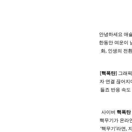
안녕하세요 애슐
한동안 여운이 남
화, 인생의 전
[
핵폭탄
] 그래
자 연결 끊어지
들죠 반응 속도
사이버
핵폭탄
핵무기가 온라인
‘핵무기’라면,