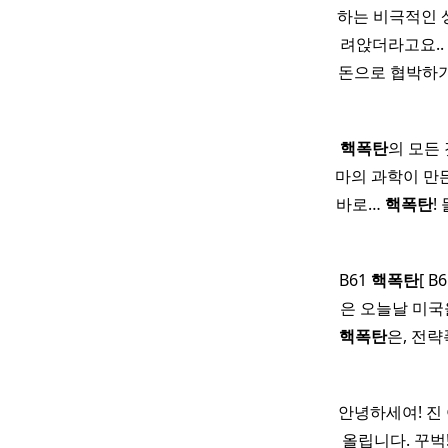
하는 비극적인 
려앉더라고요.
돈으로 협박하기
핵폭탄
의 모든 것 
마의 과학이 만든
바로…
핵폭탄
!
B61
핵폭탄
[ B
은 오늘날 미
핵폭탄
은, 전략
안녕하세여! 진
올립니다. 꾸벅