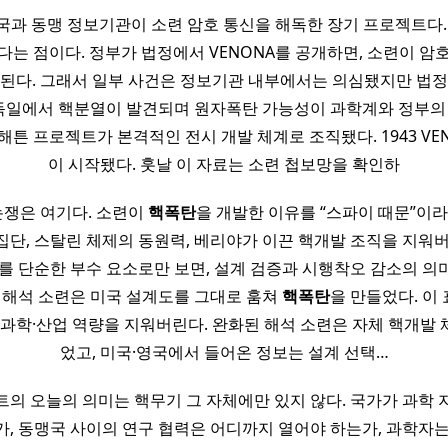
미국과 동맹 정보기관이 소련 암호 통신을 해독한 장기 프로젝트다.
다는 점이다. 정부가 법정에서 VENONA를 공개하면, 소련이 암
 된다. 그래서 일부 사건은 정보기관 내부에서는 의심됐지만 법정
8 독일에서 핵분열이 발견되며 원자폭탄 가능성이 과학계와 정부의
맨해튼 프로젝트가 본격적인 전시 개발 체계로 조직됐다. 1943 VE
이 시작됐다. 훗날 이 자료는 소련 첩보망을 확인하
논쟁은 여기다. 소련이
핵폭탄
을 개발한 이유를 “스파이 때문”이
집단, 스탈린 체제의 동원력, 베리야가 이끈 핵개발 조직을 지워버
를 단순한 부수 요소로만 보면, 설계 검증과 시행착오 감소의 
된 해석 소련은 미국 설계도를 그대로 훔쳐
핵폭탄
을 만들었다. 이
 과학·산업 역량을 지워버린다. 완화된 해석 소련은 자체 핵개발 
었고, 미국·영국에서 들어온 정보는 설계 선택…
의 오늘의 의미는 핵무기 그 자체에만 있지 않다. 국가가 과학
가, 동맹국 사이의 연구 협력은 어디까지 열어야 하는가, 과학자는