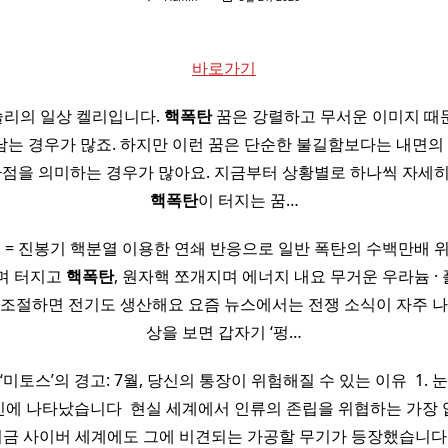
바로가기
리의 일상 켈리입니다.
핵폭탄
꿈은 강렬하고 무서운 이미지 때
는 경우가 많죠. 하지만 이런 꿈은 단순한 불길함보다는 내면의 감
환점을 의미하는 경우가 많아요. 지금부터 상황별로 하나씩 자세히 
핵폭탄
이 터지는 꿈…
픽 = 진봉기 핵분열 이용한 연쇄 반응으로 일반 폭탄의 수백만배 위
며 터지고
핵폭탄
, 원자핵 쪼개지며 에너지 내요 무거운 우라늄 ·
 조절하면 전기도 생산해요 요즘 뉴스에서는 전쟁 소식이 자주 나
상을 보면 갑자기 ‘펑…
‘미토스’의 경고: 7월, 당신의 통장이 위험해질 수 있는 이유 ​ 1.
에 나타났습니다 ​ 현실 세계에서 인류의 존립을 위협하는 가장
 지금 사이버 세계에도 그에 비견되는 가공할 무기가 등장했습니다