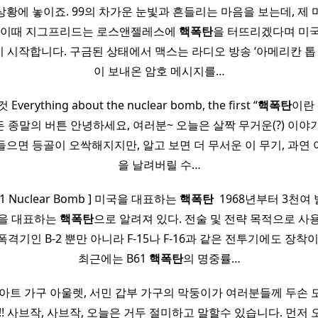
상황에 놓이죠. 99의 차가운 눈빛과 흔들리는 마음을 보는데, 제 
. 이때 지그프리드는 로스앤젤레스에
핵폭탄
을 터뜨리겠다며 미
 시작합니다. 구금된 상태에서 맥스는 라디오 방송 ‘아메리칸 톱 4
이 보내온 암호 메시지를…
Everything about the nuclear bomb, the first “
핵폭탄
이란 
 종말의 버튼 안녕하세요, 여러분~ 오늘은 살짝 무거운(?) 이야
 들으면 등골이 오싹해지지만, 알고 보면 더 무서운 이 무기, 과연
을 날려버릴 수…
61 Nuclear Bomb ] 미국을 대표하는
핵폭탄
​ 1968년부터 3천여
국을 대표하는
핵폭탄
으로 알려져 있다. 전술 및 전략 목적으로 사용
폭격기인 B-2 뿐만 아니라 F-15나 F-16과 같은 전투기에도 장착
최근에는 B61
핵폭탄
의 명중률…
 아트 가구 아울렛, 서민 갑부 가구의 막둥이가 여러분들께 두손 
!! 사브작, 사브작, 오늘은 거두 절미하고 말할수 있습니다. 먼저