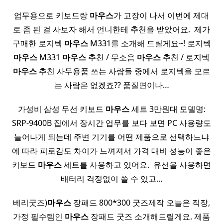
업무용으로 키보드랑
마우스
가 고장이 나서 이번에 제대
로 좀 된 걸 사보자 해서 언니한테 추천을 받았어요. ​ 제가
구매한 로지텍
마우스
M331를 소개해 드릴게요~! 로지텍
마우스
M331
마우스
추천 / 무소음
마우스
추천 / 로지텍
마우스
추천 사무용품 쓰는 사람들 중에서 로지텍을 모르
는 사람은 없겠죠?? 품질면이나…
가성비 삼성 무선 키보드
마우스
세트 3만원대 모델명:
SRP-9400B 집에서 장시간 업무를 보다 보면 PC 사용량도
늘어나게 되는데 주변 기기를 어떤 제품으로 선택하느냐
에 따라 피로감도 차이가 느껴져서 가격 대비 성능이 좋은
키보드
마우스
세트를 사용하고 있어요. ​ 유선을 사용하면
배터리 걱정없이 쓸 수 있고…
베리굿즈)
마우스
장패드 800*300 굿즈제작 오늘은 직장,
가정 필수템인
마우스
장패드 굿즈 소개해드릴게요. 제품