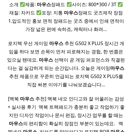
소개
제품:
마우스
장패드
사이즈: 800*300 / 3T
재질: 자카드
포장: 지통
마우스
장패드 굿즈제작 장점
1.압도적인 홍보 면적 장패드는 굿즈 중에서 인쇄 면적이
가장 넓은 편에 속하죠, 캐릭터나 화려…
로지텍 무선 게이밍
마우스
추천 G502 X PLUS 장시간 게
임을 하다 보면 손목이 먼저 피로해지는 경험, 한 번쯤은
있으실 텐데요.
마우스
선택이 곧 게임 퍼포먼스와 직결된
다는 걸 실감하게 되는 순간입니다. 오늘은 게이밍
마우스
추천 제품으로 꾸준히 언급되는 로지텍 G502 X PLUS를
직접 써본 이야기를 나눠보겠습니다…
[맥북
마우스
추천] 맥북 네오 인디고와 잘 어울리는 감성
+ 실사용 후기 ​ 맥북 트랙패드가 충분히 좋고 작업하기 좋
지만 디자인 작업이나 문서 편집, 장시간 업무를 할 때는
마우스
의 편리함이 확실히 장점인 부분이 있는데요. ​ ​ 맥
북네오
마우스
, 키보드를 알아보다가 로지텍 POP
마우스