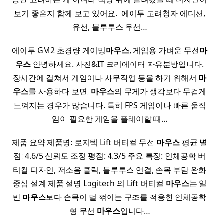
보기 좋은지 함께 보고 있어요. ​ 에이투 고려청자 에디션,
유선, 블루투스 무선…
에이투 GM2 초경량 게이밍
마우스
, 게임용 가벼운 무선
마
우스
안녕하세요. 사진&IT 크리에이터 자유분방입니다.
장시간에 걸쳐서 게임이나 사무작업 등을 하기 위해서
마
우스
를 사용하다 보면,
마우스
의 무게가 생각보다 무겁게
느껴지는 경우가 많습니다. 특히 FPS 게임이나 빠른 움직
임이 필요한 게임을 플레이할 때…
제품 요약 제품명: 로지텍 Lift 버티컬 무선
마우스
평균 별
점: 4.6/5 신뢰도 조정 평점: 4.3/5 주요 특징: 인체공학 버
티컬 디자인, 저소음 클릭, 블루투스 연결, 손목 부담 완화
중심 설계 제품 설명 Logitech 의 Lift 버티컬
마우스
는 일
반
마우스
보다 손목이 덜 꺾이는 구조를 적용한 인체공학
형 무선
마우스
입니다…