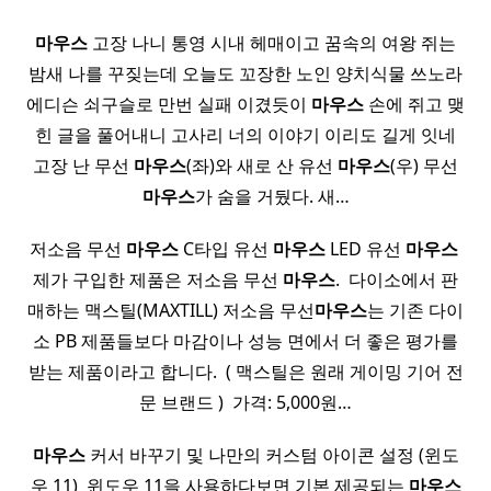
마우스
고장 나니 통영 시내 헤매이고 꿈속의 여왕 쥐는
밤새 나를 꾸짖는데 오늘도 꼬장한 노인 양치식물 쓰노라
에디슨 쇠구슬로 만번 실패 이겼듯이
마우스
손에 쥐고 맺
힌 글을 풀어내니 고사리 너의 이야기 이리도 길게 잇네
고장 난 무선
마우스
(좌)와 새로 산 유선
마우스
(우) 무선
마우스
가 숨을 거뒀다. 새…
저소음 무선
마우스
C타입 유선
마우스
LED 유선
마우스
​ ​
제가 구입한 제품은 저소음 무선
마우스
.​ ​ 다이소에서 판
매하는 맥스틸(MAXTILL) 저소음 무선
마우스
는 기존 다이
소 PB 제품들보다 마감이나 성능 면에서 더 좋은 평가를
받는 제품이라고 합니다. ​ ( 맥스틸은 원래 게이밍 기어 전
문 브랜드 ) ​ 가격: 5,000원…
마우스
커서 바꾸기 및 나만의 커스텀 아이콘 설정 (윈도
우 11) ​ 윈도우 11을 사용하다보면 기본 제공되는
마우스