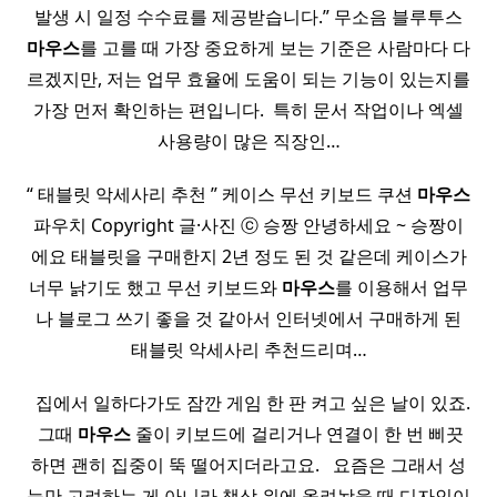
발생 시 일정 수수료를 제공받습니다.” 무소음 블루투스
마우스
를 고를 때 가장 중요하게 보는 기준은 사람마다 다
르겠지만, 저는 업무 효율에 도움이 되는 기능이 있는지를
가장 먼저 확인하는 편입니다. ​ 특히 문서 작업이나 엑셀
사용량이 많은 직장인…
“ 태블릿 악세사리 추천 ” 케이스 무선 키보드 쿠션
마우스
파우치 Copyright 글·사진 ⓒ 승짱 안녕하세요 ~ 승짱이
에요 태블릿을 구매한지 2년 정도 된 것 같은데 케이스가
너무 낡기도 했고 무선 키보드와
마우스
를 이용해서 업무
나 블로그 쓰기 좋을 것 같아서 인터넷에서 구매하게 된
태블릿 악세사리 추천드리며…
​ ​ 집에서 일하다가도 잠깐 게임 한 판 켜고 싶은 날이 있죠.
​ 그때
마우스
줄이 키보드에 걸리거나 연결이 한 번 삐끗
하면 괜히 집중이 뚝 떨어지더라고요. ​ ​ 요즘은 그래서 성
능만 고려하는 게 아니라 책상 위에 올려놨을 때 디자인이