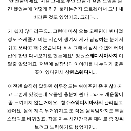
한 선물이에요 ​ 이걸 그대로 두면 안될거 같은 느낌을 받
긴 했었는데 어떻게 하면 풀리는건지 모르겠어서 그냥 내
버려둔 것도 있었어요. 그러다…
게 쉽지 않더라구요… 그런데 마침 오늘 오랜만에 반나절
정도 스케쥴이 비는 시간이 생겨서 제가 담당하는 분께서
쉬고 오라고 해주셨습니다!ㅎㅎ 그래서 잠시 주변에 케어
샵에 한번 다녀오기로 했는데요! ​ 창원
스웨디시
마사지
이
럴줄 알았어요 ​ 저번에 실장님과 이야기를 나누다가 좋은
곳이 있다면서 창원
스웨디시
…
예전엔 솔직히 말하면 하루정도는 쉬어주면 좀 괜찮아지
고 그런게 있었는데 요즘엔 충분히 쉰다 그래도 개운함이
좀 느껴지지 않는거에요. ​ 청주
스웨디시
마사지
관리받고
왔어요 ​ 몸이 계속 무거워지고 또 작은 움직임까지도 부담
스럽다로 바뀌었죠. 잠을 자는 시간만큼은 제대로 좀 갖춰
보려고 노력하기도 했었지만…