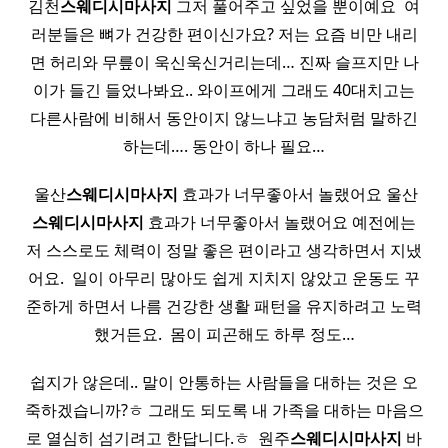
김천
스웨디시
마사지
그저 풀어주고 싶었을 뿐이예요 ​ 여
러분들은 뼈가 건강한 편이신가요? 저는 요즘 비만 내리
면 허리와 무릎이 욱신욱신거리는데… 진짜 슬프지만 나
이가 들긴 들었나봐요.. 와이프에게 그래도 40대치고는
다른사람에 비해서 동안이지 않느냐고 농담처럼 말하긴
하는데…. 동안이 하나 필요…
​ 울산
스웨디시
마사지
효과가 너무좋아서 놀랬어요 울산
스웨디시
마사지
효과가 너무좋아서 놀랬어요 예전에는
저 스스로도 체력이 정말 좋은 편이라고 생각하면서 지냈
어요. ​ 일이 아무리 많아도 쉽게 지치지 않았고 운동도 꾸
준하게 하면서 나름 건강한 생활 패턴을 유지하려고 노력
했거든요. ​ 몸이 피곤해도 하루 정도…
쉽지가 않은데.. 말이 안통하는 사람들을 대하는 것은 오
죽하겠습니까?ㅎ 그래도 되도록 내 가족을 대하는 마음으
로 열심히 섬기려고 한답니다.ㅎ ​ 원주
스웨디시
마사지
바