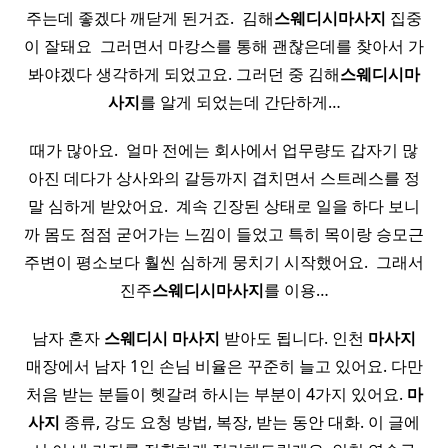
주는데 좋겠다 깨닫게 된거죠. ​ 김해
스웨디시
마사지
집중
이 잘돼요 ​ 그러면서 마캉스를 통해 괜찮은데를 찾아서 가
봐야겠다 생각하게 되었고요. 그러던 중 김해
스웨디시
마
사지
를 알게 되었는데 간단하게…
때가 많아요. ​ 얼마 전에는 회사에서 업무량도 갑자기 많
아진 데다가 상사와의 갈등까지 겹치면서 스트레스를 정
말 심하게 받았어요. ​ 계속 긴장된 상태로 일을 하다 보니
까 몸도 점점 굳어가는 느낌이 들었고 특히 목이랑 승모근
주변이 평소보다 훨씬 심하게 뭉치기 시작했어요. ​ 그래서
진주
스웨디시
마사지
를 이용…
남자 혼자
스웨디시
마사지
받아도 됩니다. 인천
마사지
매장에서 남자 1인 손님 비율은 꾸준히 늘고 있어요. 다만
처음 받는 분들이 헷갈려 하시는 부분이 4가지 있어요.
마
사지
종류, 강도 요청 방법, 복장, 받는 동안 대화. 이 글에