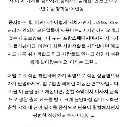
서 이 네 가지를 정확하게 정리해드릴게요. 인천 연수구
(연수동·청학동·옥련동…
종사하는데.. 어쩌다가 이렇게 지쳐가면서… 스트레스도
관리가 안되서 모든일들이 짜증나는.. 이지경까지 오게되
었는지 모르겠습니다.ㅠㅠ ​ 포항
스웨디시
마사지
지나가
다 들러봤어요 ​ 이전에 처음 사회생활을 시작할때만 해도
저도 나름 취미생활도 하고 사람들도 만나고 하면서 여유
롭게 살아왔는데요! 이제는 그런…
처벌 수위 직접 확인하러 가기 익명으로 직접 상담받으러
가기 안녕하세요. 법무법인 테헤란 이동간 변호사입니다.
지금 이 글을 읽고 계신다면, 춘천
스웨디시
마사지
단속
으로 경찰 출석 요구를 받고 크게 불안하실 겁니다. 최근
춘천 지역 내 관련 업소를 중심으로 단속이 활발해지면서
평범한 직장인도 수사 대상에…