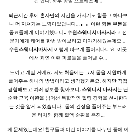
긴 했다. 하루 종일 스트레스에…
퇴근시간 후에 혼자만의 시간을 가지기도 힘들고 하다보
니 더 지쳐가는 느낌이었답니다…ㅠㅠ 이런 힘든 부분을
동료들에게 이야기했더니.. 수원
스웨디시
마사지
라고 전
문가에게 케어를 한번 받아보라고 이야기해줬는데요… ​
수원
스웨디시
마사지
이렇게 빠르게 풀어지다니요 ​ 이곳
에서 과연 이런 피로들을 풀어낼 수…
느끼고 계실 거예요. 저도 처음에는 그저 몸을 시원하게
풀어주는 하나의 방법이라고 생각했거든요. 하지만 직접
경험해보고 여러 정보를 찾아보니,
스웨디시
마사지
는 단
순한 근육 이완을 넘어선 복합적인 힐링 경험을 선사한다
는 것을 알게 되었습니다. ​ 몸의 긴장을 풀어주는 부드러
운 터치와 함께 혈액 순환을 촉진…
게 문제였는데요! 친구들과 이런 이야기를 나누던 중에 이