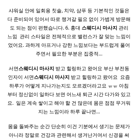
샤워실 안에 일회용 칫솔, 치약, 샴푸 등 기본적인 것들은
다 준비되어 있어서 따로 챙겨갈 필요 없이 가볍게 방문해
도 되는 점이 편했습니다. 6. 홍대
스웨디시
마사지
관리
느낌 ​ 관리 스타일은 전체적으로 밸런스가 잘 맞는 느낌이
었어요. 과하게 아프거나 강한 느낌보다는 부드럽게 풀어
주면서 필요한 부분은 집중적…
서면
스웨디시
마사지
받고 힐링하고 왔어요 부산 부전동
인자이 서면
스웨디시
마사지
받고 힐링하고 왔어요 ​ 요즘
하루가 어떻게 지나가는지도 모르겠더라고요 ㅠㅠ 아침
부터 정신없이 일하다 보면 어느새 퇴근 시간 다가와 있고
요. ​ 일은 계속 쌓이고 해야 할 건 많은데 몸은 점점 무거워
지는 느낌이라 하루 끝나면…
몸을 돌봐주는 순간 단순히 이건 기분에서 생기는 문제가
아니라 정말로 건강과 관련해서 생겨난거여서 신경을 써