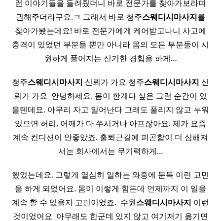
런 이야기들을 들려줬더니 바로 전문가를 찾아가보라며
권해주더라구요.ㅋ 그래서 바로 청주
스웨디시
마사지
를
찾아가봤는데요! 바로 전문가에게 케어받고나니 사고에
충격이 있었던 부분들 뿐만 아니라 몸의 모든 부분들이 시
원하게 풀어지는 신기한 경험을 하게…
청주
스웨디시
마사지
신뢰가 가요 청주
스웨디시
마사지
신
뢰가 가요 ​ 안녕하세요. 몸이 한계다 싶은 그런 순간이 있
을텐데요. 아무리 자고 일어난다 그래도 풀리지 않고 누워
있으면 허리, 어깨가 다 쑤시거나 아프잖아요. 제가 요즘
계속 컨디션이 안좋았죠. 출퇴근길에 피곤함이 더 심해져
서는 회사에서는 무기력하게…
했었는데요. 그렇게 열심히 일하는 와중에 문득 이런 고민
을 하게 되었어요. 몸이 이렇게 힘든데 언제까지 이 일을
계속 할 수 있을지 고민이었죠. ​ 수원
스웨디시
마사지
이런
것이었어요 ​ 아무래도 한군데 있지 않고 여기저기 옮기면