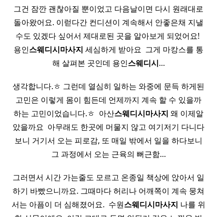
그건 잠깐 괜찮아질 뿐이었고 다음날이면 다시 원래대로
돌아왔어요. 이럳다간 컨디션이 계속해서 안좋은채 지낼
수도 있겠다 싶어서 제대로된 곳을 알아보게 되었어요! ​
용인
스웨디시
마사지
세심하게 받아요 ​ 그게 마캉스를 통
해 살펴본 곳인데 용인
스웨디시
…
생각합니다.ㅎ 그런데 열심히 일하는 와중에 문득 하게된
고민은 이렇게 몸이 힘든데 언제까지 계속 할 수 있을까
하는 고민이었습니다.ㅎ ​ 아산
스웨디시
마사지
왜 이제알
았을까요 ​ 아무래도 한곳에 머물지 않고 여기저기 다니다
보니 거기서 오는 피로감, 또 매일 밖에서 일을 하다보니
그 과정에서 오는 근육의 뻐근함…
그러면서 시간 가는줄도 모르고 온종일 책상에 앉아서 일
하기 바빴으니까요. 그때마다 허리나 어깨쪽이 계속 뭉쳐
서는 아픔이 더 심해졌어요. ​ 수원
스웨디시
마사지
나를 위