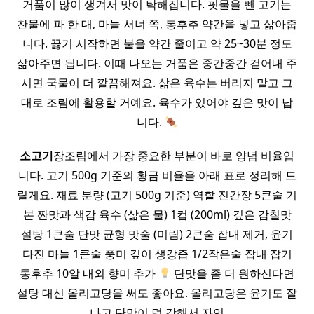
거품이 많이 생겨서 맛이 탁해집니다. 핏물을 뺀 고기는
찬물에 파 한 대, 마늘 서너 쪽, 통후추 약간을 넣고 삶아줍
니다. 끓기 시작하면 불을 약간 줄이고 약 25~30분 정도
삶아주면 됩니다. 이때 나오는 거품은 중간중간 걷어내 주
시면 국물이 더 깔끔해져요. 삶은 육수는 버리지 말고 그
대로 조림에 활용할 거예요. 육수가 있어야 깊은 맛이 납
니다.
소고기
장조림에서 가장 중요한 부분이 바로 양념 비율입
니다. 고기 500g 기준의 황금 비율을 아래 표로 정리해 드
릴게요. 재료 분량 (고기 500g 기준) 역할 진간장 5큰술 기
본 짠맛과 색감 육수 (삶은 물) 1컵 (200ml) 깊은 감칠맛
설탕 1큰술 단맛 균형 맛술 (미림) 2큰술 잡내 제거, 윤기
다진 마늘 1큰술 풍미 깊이 생강즙 1/2작은술 잡내 잡기
통후추 10알 내외 향미 추가
단맛을 좀 더 원하신다면
설탕 대신 올리고당을 써도 좋아요. 올리고당은 윤기도 잘
나고 단맛이 덜 강해서 자연