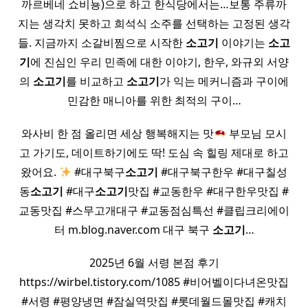
까르베네 쇼비뇽)으로 하고 한식당에서는…보통 주류까
지는 생각치 못하고 희석식 소주를 선택하는 고정된 생각
들. 지금까지 소갈비찜으로 시작한
소고기
이야기는
소고
기
에 진심인 우리 민족에 대한 이야기, 한우, 와규외 서양
의
소고기
를 비교하고
소고기
가 익는 메커니즘과 구이에
민감한 매니아를 위한 최적의 구이…
와사비 한 점 올리면 세상 행복해지는 맛
부모님 모시
고 가기도, 데이트하기에도 딱! 도심 속 힐링 제대로 하고
왔어요.
#대구북구
소고기
#대구북구한우 #대구칠성
동
소고기
#대구
소고기
맛집 #교동한우 #대구한우맛집 #
교동맛집 #스무고개대구 #교동점심특선 #클립크리에이
터 m.blog.naver.com 대구 북구
소고기
…
2025년 6월 서령 본점 후기
https://wirbel.tistory.com/1085 #비어벨이다녀온맛집
#서령 #평양냉면 #잠실역맛집 #롯데월드몰맛집 #캐치