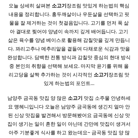
오늘 상세히 살펴본
소고기
장조림 맛있게 하는법의 핵심
내용을 정리합니다. 홍두깨살이나 우둔살을 선택하고 핏
물을 잘 제거하는 것이 첫걸음입니다. 고기를 먼저 푹 삶
아 결대로 찢어야 양념이 속까지 깊게 배어듭니다. 고기
삶은 육수를 양념 베이스로 활용해 감칠맛을 깊게 만듭니
다. 꽈리고추나 메추리알을 곁들여 다채로운 식감과 맛을
완성합니다. 담백한 전통 방식과 감칠맛 중심의 현대 방식
중 본인의 취향을 선택해 보세요. 마지막 윤기를 위해 올
리고당을 살짝 추가하는 것이 시각적인
소고기
장조림 맛
있게 하는법의 포인트…
남양주 금곡동 맛집 양 많은
소고기
맛집 소주물 안녕하세
요 맹헤니입니다 오늘은 남양주 금곡동에 생긴지 얼마 안
된 신상 맛집을 발견해서 방문해봤어요 금곡동에 신상 맛
집이 생기는 일이 흔한 일이 아닌데 간만에 맛집이 생겨서
아주 기분좋게 식사를 하고 왔는데요~ 금곡동 맛집 양 많