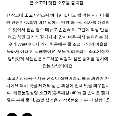
은
소고기
맛집 소주물 금곡점…
냉장고에
소고기
장조림 하나만 있어도 밥 먹는 시간이 훨
씬 편해지죠.특히 바쁜 날에는 반찬 하나로 식사를 해결할
수 있어서 집밥 필수 메뉴로 손꼽혀요. 그런데 막상 만들
려고 하면 고기가 질기거나, 간이 너무 짜서 실패하는 경
우가 많습니다.저 역시 처음에는 물 조절과 양념 비율을
몰라서 여러 번 실패했어요. 오늘 알려드리는
소고기
장조
림맛있게 하는법은부드러운 식감과 깊은 풍미를 동시에
잡는 방법이에요.
소고기
장조림은 재료 손질이 절반이라고 해도 과언이 아
니에요.특히 핏물 제거와 삶는 과정이 전체 맛을 좌우합니
다. 재료분량설명
소고기
(홍두깨살) 400g 결 반대로 찢기
좋은 부위 물 1L 초벌 삶기용 간장 6큰술 기본 간 설탕 1.5