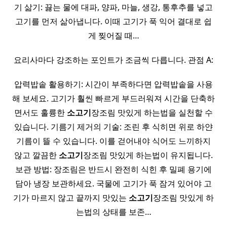
기 삶기: 끓는 물에 대파, 양파, 마늘, 생강, 통후추를 넣고
고기를 먼저 삶아냅니다. 이때 고기가 푹 익어 결대로 쉽
게 찢어질 때…
요리사마다 강조하는 포인트가 조금씩 다릅니다. 관점 A:
압력밥솥 활용하기: 시간이 부족하다면 압력밥솥을 사용
해 보세요. 고기가 훨씬 빠르게 부드러워져 시간을 단축하
면서도 훌륭한
소고기
장조림 맛있게 하는법을 실천할 수
있습니다. 기름기 제거의 기술: 조린 후 식히면 위로 하얀
기름이 뜰 수 있습니다. 이를 걷어내야 식어도 느끼하지
않고 깔끔한
소고기
장조림 맛있게 하는법이 유지됩니다.
보관 방법: 장조림은 반드시 완전히 식힌 후 밀폐 용기에
담아 냉장 보관하세요. 국물에 고기가 푹 잠겨 있어야 고
기가 마르지 않고 끝까지 맛있는
소고기
장조림 맛있게 하
는법의 상태를 보존…