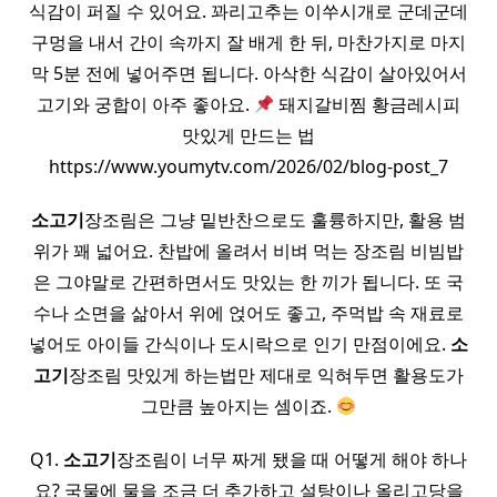
식감이 퍼질 수 있어요. 꽈리고추는 이쑤시개로 군데군데
구멍을 내서 간이 속까지 잘 배게 한 뒤, 마찬가지로 마지
막 5분 전에 넣어주면 됩니다. 아삭한 식감이 살아있어서
고기와 궁합이 아주 좋아요.
돼지갈비찜 황금레시피
맛있게 만드는 법
https://www.youmytv.com/2026/02/blog-post_7
소고기
장조림은 그냥 밑반찬으로도 훌륭하지만, 활용 범
위가 꽤 넓어요. 찬밥에 올려서 비벼 먹는 장조림 비빔밥
은 그야말로 간편하면서도 맛있는 한 끼가 됩니다. 또 국
수나 소면을 삶아서 위에 얹어도 좋고, 주먹밥 속 재료로
넣어도 아이들 간식이나 도시락으로 인기 만점이에요.
소
고기
장조림 맛있게 하는법만 제대로 익혀두면 활용도가
그만큼 높아지는 셈이죠.
Q1.
소고기
장조림이 너무 짜게 됐을 때 어떻게 해야 하나
요? 국물에 물을 조금 더 추가하고 설탕이나 올리고당을