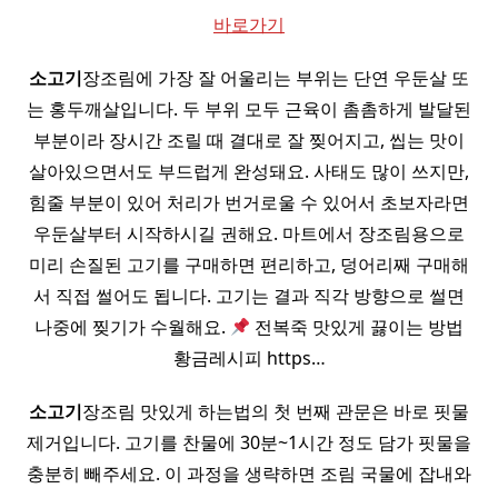
바로가기
소고기
장조림에 가장 잘 어울리는 부위는 단연 우둔살 또
는 홍두깨살입니다. 두 부위 모두 근육이 촘촘하게 발달된
부분이라 장시간 조릴 때 결대로 잘 찢어지고, 씹는 맛이
살아있으면서도 부드럽게 완성돼요. 사태도 많이 쓰지만,
힘줄 부분이 있어 처리가 번거로울 수 있어서 초보자라면
우둔살부터 시작하시길 권해요. 마트에서 장조림용으로
미리 손질된 고기를 구매하면 편리하고, 덩어리째 구매해
서 직접 썰어도 됩니다. 고기는 결과 직각 방향으로 썰면
나중에 찢기가 수월해요.
전복죽 맛있게 끓이는 방법
황금레시피 https…
소고기
장조림 맛있게 하는법의 첫 번째 관문은 바로 핏물
제거입니다. 고기를 찬물에 30분~1시간 정도 담가 핏물을
충분히 빼주세요. 이 과정을 생략하면 조림 국물에 잡내와