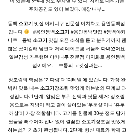
이 있는데 3~4대 정도 주차할 수 있다. 지하로 내려가는
주차공간도 있어 보였다. 매장 내부…
동백
소고기
맛집 야키니쿠 전문점 이치화로 용인동백점 ​
입니다
​ ​ #용인동백
소고기
#용인동백맛집 #동백야키
니쿠 ​ ​ ​ 동백
소고기
맛집 오픈 소식을 듣고 분위기까지 괜
찮은 곳이길래 남편과 저녁 데이트겸 서둘러 다녀왔어요.
일본감성 가득했던 야키니쿠 전문점 이치화로 용인동백
점이에요. ​ ​ ​ ​ 보통의 고깃집과는…
장조림의 핵심은 ‘기다림’과 ‘디테일’에 있습니다. 가장 완
벽한 맛을 내는
소고기
장조림 맛있게 하는법의 단계별 과
정입니다. 1단계: 알맞은 부위 선택과 핏물 제거: 장조림
용으로는 지방이 적고 결이 살아있는 ‘우둔살’이나 ‘홍두
깨살’이 가장 적합합니다. 고기를 찬물에 30분 정도 담가
핏물을 빼주어야 잡내 없이 깔끔한
소고기
장조림 맛있게
하는법의 기초가 완성됩니다. 2단계: 향신 재료와 함께 고