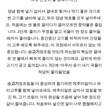
양념 함께 넣기 삶아서 결대로 찢거나 먹기 좋은 크기로
썬 고기를 냄비에 넣고, 위의 양념 재료를 모두 넣어주세
요. 처음에는 센 불로 끓이다가 끓어오르면 중약불로 줄입
니다. 2단계: 졸이기 뚜껑을 열고 국물이 반 정도 줄어들
때까지 졸여줍니다. 중간중간 고기를 뒤적여가며 간장물
이 고루 배도록 해주세요. 이 과정에서 서두르지 않는 게
중요합니다.
소고기
장조림 맛있게 하는법의 핵심은 절대
로 센 불에서 빠르게 졸이지 않는 것이에요. 급하게 하면
고기가 굳고 질겨집니다. 3단계: 마무리 윤기 내기 국물이
적당히 졸아들었을
소고기
장조림을 더 풍성하게 즐기려면 메추리알이나 꽈
리고추를 함께 넣어보세요. 메추리알은 삶아서 껍질을 벗
긴 뒤, 고기 조림이 거의 완성될 즈음에 넣어 5분 정도만
같이 졸여줍니다. 처음부터 넣으면 알이 너무 짭짤해지고