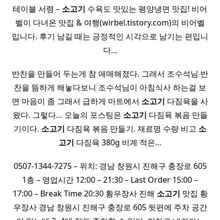
테이블 서령 –
소고기
수육도 맛있는 평양냉면 맛집! 비어
벨이 다녀온 맛집 & 여행(wirbel.tistory.com)의 비어벨
입니다. 후기 남길 때는 긍정적인 시각으로 남기는 편입니
다…
반찬을 만들어 두는게 참 애매해졌다. 그래서 조수석님 반
찬을 뜸하게 해놓다보니 조수석님이 아침식사 하는걸 보
면 마음이 좀 그래서 급하게 마트에서
소고기
다짐육을 사
왔다. 그렇다… 오늘의 포스팅은
소고기
다짐육 볶음 만들
기이다.
소고기
다짐육 볶음 만들기. 재료명 수량 비고
소
고기
다짐육 380g 비계 적은…
0507-1344-7275 – 위치: 경남 창원시 진해구 충장로 605
1층 – 영업시간 12:00 – 21:30 – Last Order 15:00 –
17:00 – Break Time 20:30 황우장사 진해
소고기
맛집 황
우장사 경남 창원시 진해구 충장로 605 뒷편에 주차 공간