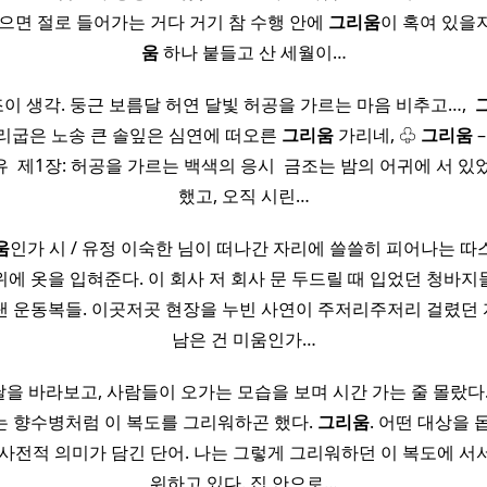
없으면 절로 들어가는 거다 거기 참 수행 안에
그리움
이 혹여 있을
움
하나 붙들고 산 세월이…
조이 생각. 둥근 보름달 허연 달빛 허공을 가르는 마음 비추고…, ​
 허리굽은 노송 큰 솔잎은 심연에 떠오른
그리움
가리네, ♧
그리움
–
​ ​제1장: 허공을 가르는 백색의 응시 ​ ​금조는 밤의 어귀에 서 
했고, 오직 시린…
움
인가 시 / 유정 이숙한 님이 떠나간 자리에 쓸쓸히 피어나는 따
에 옷을 입혀준다. 이 회사 저 회사 문 두드릴 때 입었던 청바지
낸 운동복들. 이곳저곳 현장을 누빈 사연이 주저리주저리 걸렸던
남은 건 미움인가…
 날을 바라보고, 사람들이 오가는 모습을 보며 시간 가는 줄 몰랐다
는 향수병처럼 이 복도를 그리워하곤 했다.
그리움
. 어떤 대상을 
 사전적 의미가 담긴 단어. 나는 그렇게 그리워하던 이 복도에 서
워하고 있다. 집 안으로…