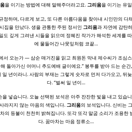
움
을 이기는 방법에 대해 말해주더라고요.
그리움
을 이기는 유
규정하며, 다르게 보고, 또 다른 아름다움을 찾아내 시인만의 다
시집을 만났다. 생을 관통한 주된 정서인
그리움
과 자연에 감탄
밀도 깊게 그려낸 시들을 읽으며 정혜진 작가가 해석한 세계를 따
에 물들어간 나뭇잎처럼 코끝…
에서 오는가 ― 삼순 매거진을 읽고 최원돈 막내 제수씨가 조심
난해 돌아가신 어머니 추도예배 글이에요.” 봉투를 받아 드는 순간,
써 일 년이라니. 사람의 부재는 그렇게 숫자로 먼저 다가오고, 뒤
다. “벌써 일 년이…
을 넣습니다. 오늘 선택된 보석은 아주 잔잔한 빛을 내고 있습니다
 사라지지 않는 마음의 색입니다.
그리움
의 보석입니다. 신비는 
마차의 등불이 천천히 밝혀집니다. 또각 또각 말굽 소리가 조용한
다. 꿈마차는 마음 정류소…