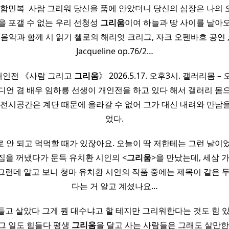
함민복 ​ 사람 그리워 당신을 품에 안았더니 당신의 심장은 나의
을 포갤 수 없는 우리 선청성
그리움
이여 하늘과 땅 사이를 날아
​ 음악과 함께 시 읽기​ 첼로의 해리엇 크리그, 자크 오펜바흐 공연 „Le
Jacqueline op.76/2…
개인전 《사람 그리고
그리움
》 2026.5.17. 오후3시. 갤러리몸 
디언 겸 배우 임하룡 선생이 개인전을 하고 있다 해서 갤러리 몸으
 전시공간은 계단 때문에 올라갈 수 없어 그가 대신 내려와 만남을
었다.
 안 되고 먹먹할 때가 있잖아요. 오늘이 딱 저한테는 그런 날이었
집을 꺼냈다가 문득 유치환 시인의 <
그리움
>을 만났는데, 세삼 
그런데 알고 보니 청마 유치환 시인의 작품 중에는 제목이 같은 두
다는 거 알고 계셨나요…
들고 살았다 그게 뭔 대수냐고 할 테지만 그리워한다는 것도 힘 있
그 일도 힘들다 평생
그리움
을 달고 사는 사람들은 그래도 살만한