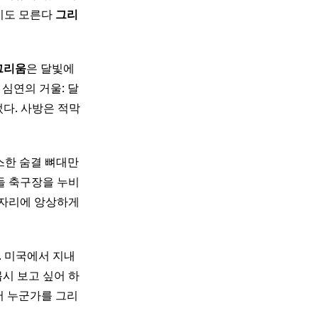
지도 모른다
그리
그리움
은 달빛에
 ​심연의 거울: 달
있었다. 사방은 적막
스한 숨결 뼈대만
들 축구장을 누비
 자리에 앙상하게
. 미국에서 지내
몹시 보고 싶어 하
서 누군가를 그리