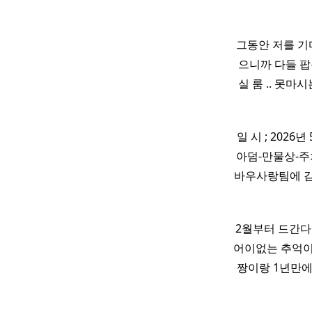
​ 그동안 저를 
으니까 다들 
실 룸 .. 못
일 시 ; 2026
아덤-만물상-주
바우사랑팀에 감사의 
2월부터 드간다 
어이없는 추억이
짱이랑 1년만에 