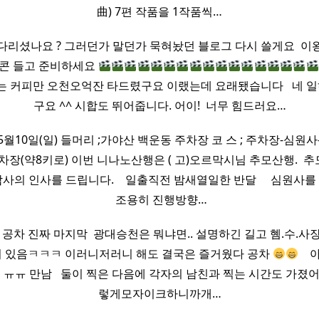
曲) 7편 작품을 1작품씩…
기다리셨나요 ? 그러던가 말던가 묵혀놨던 블로그 다시 쓸게요 ​ 이
팝콘 들고 준비하세요
마시는 커피만 오천오억잔 타드렸구요 이랬는데 요래됐습니다 ​ ​ 네 일
구요 ^^ 시합도 뛰어줍니다. 어이! ​ 너무 힘드러요…
년 5월10일(일) 들머리 ;가야산 백운동 주차장 코 스 ; 주차장-심원사
차장(약8키로) 이번 니나노산행은 ( 고)오르막시님 추모산행. ​ 
인사를 드립니다. ​ ​ ​ 일출직전 밤새열일한 반달 ​ ​ ​ ​ 심원사를 조
​ 조용히 진행방향…
공차 진짜 마지막 ​ 광대승천은 뭐냐면.. 설명하긴 길고 혬.수.사
 있음ㅋㅋㅋ 이러니저러니 해도 결국은 즐거웠다 공차
​ ​
ㅠㅠ 만남 ​ ​ 둘이 찍은 다음에 각자의 남친과 찍는 시간도 가졌
렇게모자이크하니까개…