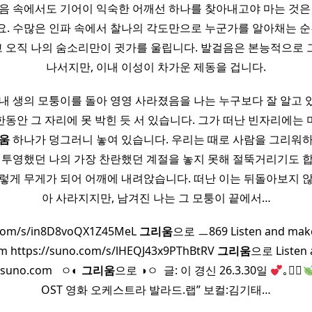
음 속에서도 기어이 익숙한 어깨선 하나를 찾아내고야 마는 것은
. 수많은 인파 속에서 찰나의 각도만으로 누군가를 알아채는 순
 오직 나의 숨소리만이 귓가를 울립니다. 발걸음은 본능적으로 
나서지만, 이내 이성이 차가운 제동을 겁니다.
 내 생의 모퉁이를 돌아 영영 사라졌음을 나는 누구보다 잘 알고 
동안 그 자리에 못 박힌 듯 서 있습니다. 그가 떠난 빈자리에는 
움
하나가 덩그러니 놓여 있습니다. 우리는 때로 사람을 그리워
을 투영했던 나의 가장 찬란했던 계절을 놓지 못해 절뚝거리기도 합
렇게 무게가 되어 어깨에 내려앉습니다. 떠난 이는 뒤돌아보지 
아 사라지지만, 남겨진 나는 그 모퉁이 끝에서…
.com/s/in8D8voQX1Z45MeL
그리움
으로 ㅡ869 Listen and mak
m https://suno.com/s/lHEQJ43x9PThBtRV
그리움
으로 Listen 
suno.com ​ ​ ㅇ◐
그리움
으로 ◑ㅇ ​ 글: 이 경신 26.3.30일
｡ᬂ⃝
OST 영화 오케스트라 발라드.랩” 보컬:김기태…