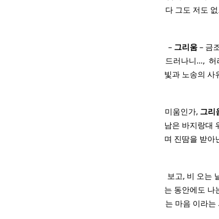
다 그도 저도 
–
그리움
– 금
드러나니…, ​
빛과 노송의 사유 
미움인가,
그리
남은 바지랑대 위
며 진땀을 받아
보고, 비 오는
는 동안에도 나
는 마음 이라는