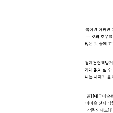
봄이란 어쩌면
는 것과 조우를
많은 것 중에 고
청계천헌책방거리 
기대 없이 살 수
나는 새해가 올 
길] [대구미술
어미홀 전시 작품
작품 안내도] 