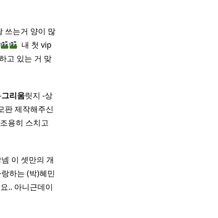
왕 쓰는거 양이 많
​ 내 첫 vip
하고 있는 거 맞
-
그리움
릿지 -상
추모판 제작해주신
용히 스치고 ​ ​ ​
장넴 이 셋만의 개
 ​ 아랑하는 (박)혜민
어요.. 아니근데이