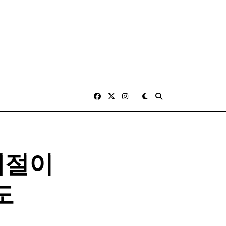
계절이
도