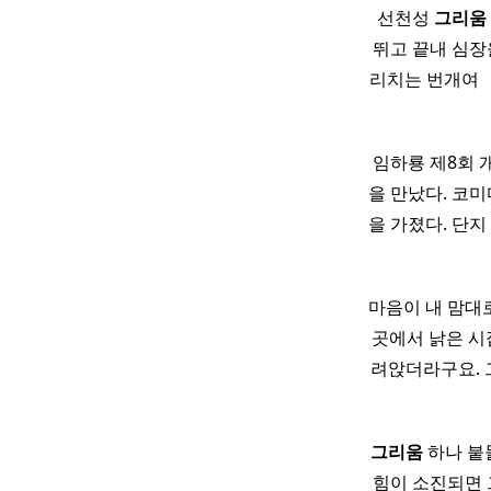
​ 선천성
그리움
뛰고 끝내 심장
리치는 번개여 ​ 
임하룡 제8회 
을 만났다. 코미
을 가졌다. 단지
마음이 내 맘대로
곳에서 낡은 시
려앉더라구요. 
그리움
하나 붙
힘이 소진되면 