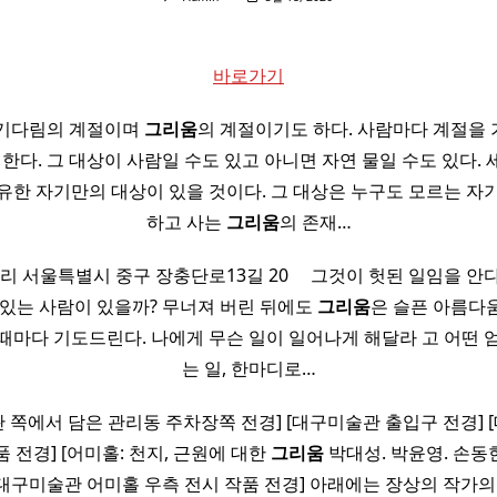
바로가기
 기다림의 계절이며
그리움
의 계절이기도 하다. 사람마다 계절을
 한다. 그 대상이 사람일 수도 있고 아니면 자연 물일 수도 있다.
유한 자기만의 대상이 있을 것이다. 그 대상은 누구도 모르는 자기
하고 사는
그리움
의 존재…
서울특별시 중구 장충단로13길 20 ​ ​ ​ ​ 그것이 헛된 일임을 안
 있는 사람이 있을까? 무너져 버린 뒤에도
그리움
은 슬픈 아름다움
때마다 기도드린다. 나에게 무슨 일이 일어나게 해달라 고 어떤 엄
는 일, 한마디로…
관 쪽에서 담은 관리동 주차장쪽 전경] [대구미술관 출입구 전경] 
 전경] [어미홀: 천지, 근원에 대한
그리움
박대성. 박윤영. 손동현
[대구미술관 어미홀 우측 전시 작품 전경] 아래에는 장상의 작가