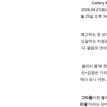
Galle
2026.04.21(화
월 25일 오후 
예고하는 듯 보
도달하는 지점은
다. 결핍의 언
갤러리 몸’에 전
진=김영빈 기자 
먹다 보니 어린
그리움
이란 뭘까
리움
‘이라는 단