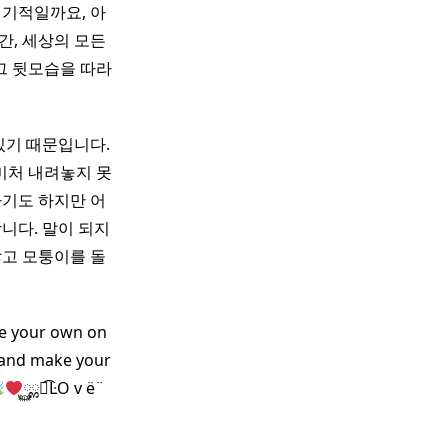
 기적일까요, 아
간, 세상의 모든
그 뒷모습을 따라
있기 때문입니다.
미처 내려놓지 못
하기도 하지만 어
니다. 말이 되지
않고 모퉁이를 돌
e your own on
and make your
࿆ྎᭂ͡ĿО v ё¨ ​