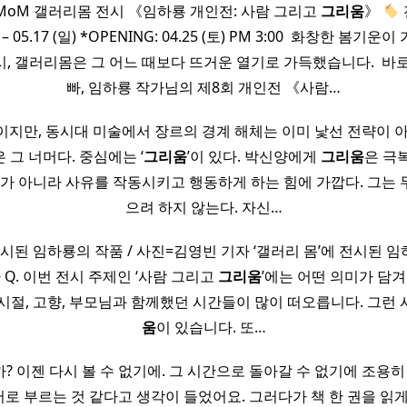
ry MoM 갤러리몸 전시 《임하룡 개인전: 사람 그리고
그리움
》
) – 05.17 (일) *OPENING: 04.25 (토) PM 3:00 ​ 화창한 봄기운
3시, 갤러리몸은 그 어느 때보다 뜨거운 열기로 가득했습니다. ​ 바
빠, 임하룡 작가님의 제8회 개인전 《사람…
이지만, 동시대 미술에서 장르의 경계 해체는 이미 낯선 전략이 아
 그 너머다. 중심에는 ‘
그리움
’이 있다. 박신양에게
그리움
은 극
어가 아니라 사유를 작동시키고 행동하게 하는 힘에 가깝다. 그는
으려 하지 않는다. 자신…
시된 임하룡의 작품 / 사진=김영빈 기자 ‘갤러리 몸’에 전시된 임
Q. 이번 전시 주제인 ‘사람 그리고
그리움
’에는 어떤 의미가 담겨 
 시절, 고향, 부모님과 함께했던 시간들이 많이 떠오릅니다. 그런
움
이 있습니다. 또…
? 이젠 다시 볼 수 없기에. 그 시간으로 돌아갈 수 없기에 조용히 
어로 부르는 것 같다고 생각이 들었어요. 그러다가 책 한 권을 읽게