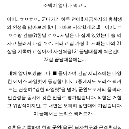
소맥이 얼마나 먹고…
어어.. ㅎㅇㅎㅇ.. 군대가기 하루 전에!! 지금까지의 휴학생
의 인생을 담아보려 합니다 바로 시작할게요..!! ​ ​ ​ 어어.. ㄱ
ㅇㅇ랑 간술(?)한날 ㅇㅇ.. 저날은 나 집에 있었는데 술 먹
자고 불러서 나감 ㅇㅇ. 저러고 집 가썽 !! ​ ​ 저때는 나의 21
살을 기록하고 싶어서! 사진찍음! 21끝날때쯤에 찍은건데
22살 끝날때쯤에는…
대해 알아보겠습니다. ■ 들어가며 건담 시리즈에는 다양
한 에이스 파일럿이 등장합니다. 그중에서도 노리스 팩커
드는 단순히 “강한 파일럿”을 넘어,
군인
으로서의 품격과
인간성을 동시에 갖춘 인물로 평가받습니다. 외형은 거칠
고 위압적이지만, 그 내면은 오히려 정반대에 가깝습니다.
이 글에서는 노리스 팩커드가…
결혼을 기록하며 현역
군인
(육군) 남자친구와 군결혼식장