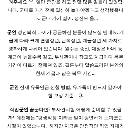
겨주세요 ^^ ​ 일단 종강을 하고 정말 많은 일들이 있었답
니다. 군대를 가기 전에 열심히 놀아야겠다고 생각했읍니
다.. 군대 가기 싫어. 정진모 울…
군인
정년퇴직 나이가 궁금하신 분들이 많으실 텐데요. 계
급에 따라 크게 연령정년, 근속정년, 계급정년 세 가지로
명확하게 나뉘어 있습니다. 원수는 종신, 대장은 63세 등
계급이 높을수록 길고, 부사관이나 장교도 계급마다 복무
기간이 다르게 정해져 있죠. 결론부터 말씀드리면 본인의
현재 계급과 남은 복무 기간…
군인
산재 유족연금 신청 방법, 유가족이 반드시 알아야
할 보상 기준 ​ ​ ​ Q.
직업
군인
꿈꾼다면? 부사관시험 어떻게 준비할 수 있을
까! ​ 예전에는 “평생직장”이라는 말이 당연하게 느껴졌던
시절이 있었습니다. ​ 하지만 지금은 안정적인 직업 자체가