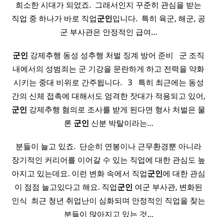
희소한 시대가 되었죠. ​ 그래서인지 꾸준히 관심을 받는
직업 중 하나가 바로 직업
군인
입니다. ​ 특히 육군, 해군, 공
군 부사관은 안정적인 급여…
군인
강제추행 동성 성추행 처벌 징계 방어 준비 ​ ​ 군 조직
내에서의 성범죄는 군 기강을 문란하게 하고 전력을 약화
시키는 중대 비위로 간주됩니다. ​ ​ 3 ​ ​ 특히 최근에는 동성
간의 신체 접촉에 대해서도 엄격한 잣대가 적용되고 있어,
군인
강제추행 혐의로 조사를 받게 된다면 형사 처벌은 물
론
군인
신분 박탈이라는…
분들이 늘고 있죠. ​ 단순히 연봉이나 근무환경뿐 아니라
장기적인 커리어를 이어갈 수 있는 직업에 대한 관심도 높
아지고 있는데요. 이런 변화 속에서 직업
군인
에 대한 관심
이 점점 늘고있다고 해요. 직업
군인
여군 부사관, 변화된
인식 ​ 최근 청년 취업난이 심화되며 안정적인 직업을 찾는
분들이 많아지고 있는 것…