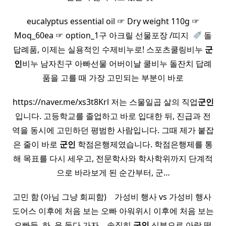
eucalyptus essential oil ☞ Dry weight 110g ☞
Moq_60ea ☞ option_1구 아크릴 선물포장 /띠지​ ​
돌
답례품, 이제는 실용적인 수제비누로! 스포츠쿨링비누
군
인
비누 남자친구 아빠선물 어버이날 쿨비누 돌잔치 답례
품을 고를 때 가장 고민되는 부분이 바로
https://naver.me/xs3t8Krl 저는 스물일곱 살의 직업
군인
입니다. 고등학교를 졸업하고 바로 입대한 뒤, 진급과 전
역을 동시에 고민하던 평범한 사람입니다. 그때 제가 붙잡
은 줄이 바로
군인
학점은행제였습니다. 학점은행제를 통
해 목표를 다시 세우고, 전문학사와 학사학위까지 단계적
으로 바라보게 된 순간부터, 군…
고민 함 (아님 그냥 회피함) ​ ​ ​ 가성비 행사 vs 가성비 행사 ​
도어스 이후에 처음 보는 오빠 아워위시 이후에 처음 보는
오빠들 ​ 하 ​ 응 둘다 가자. ​ ​ 솔직히
군인
신분으로 아랑 떨