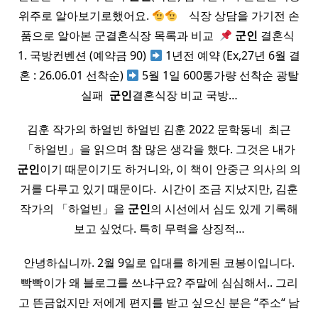
위주로 알아보기로했어요.
​ ​ ​ 식장 상담을 가기전 손
품으로 알아본 군결혼식장 목록과 비교 ​
군인
결혼식 ​
1. 국방컨벤션 (예약금 90)
1년전 예약 (Ex,27년 6월 결
혼 : 26.06.01 선착순)
5월 1일 600통가량 선착순 광탈
실패 ​
군인
결혼식장 비교 국방…
김훈 작가의 하얼빈 하얼빈 김훈 2022 문학동네 ​ 최근
「하얼빈」을 읽으며 참 많은 생각을 했다. 그것은 내가
군인
이기 때문이기도 하거니와, 이 책이 안중근 의사의 의
거를 다루고 있기 때문이다. ​ 시간이 조금 지났지만, 김훈
작가의 「하얼빈」을
군인
의 시선에서 심도 있게 기록해
보고 싶었다. 특히 무력을 상징적…
안녕하십니까. 2월 9일로 입대를 하게된 코봉이입니다.
빡빡이가 왜 블로그를 쓰냐구요? 주말에 심심해서.. 그리
고 뜬금없지만 저에게 편지를 받고 싶으신 분은 “주소“ 남