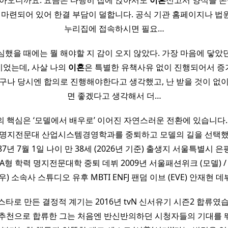
찾아오니까요. 요즘은 다행히 집에 앉아서도
이혼
신고서 양식을 손
 마련되어 있어 한결 부담이 덜합니다. 공식 기관 홈페이지나 
누리집에 접속하시면 필요…
심했을 때에는 뭘 해야할 지 감이 오지 않았다. 가장 마음에 닿았
었는데, 사살 나의
이혼
은 특별한 유책사유 없이 진행되어서 
더구나 당시엔 합의로 진행해야한다고 생각했고, 난 받을 것이 없이
면 좋겠다고 생각해서 더…
 핵심은 ‘모델에서 배우로’ 이어진 자연스러운 전환에 있습니다.
 명지전문대 산업시스템경영학과를 중퇴하고 모델의 길을 선택했
87년 7월 1일 나이 만 38세 (2026년 기준) 출생지 서울특별시 
kg, A형 학력 명지전문대학 중퇴 데뷔 2009년 서울패션위크 (모델) /
우) 소속사 스튜디오 유후 MBTI ENFJ 팬덤 이브 (EVE) 안재현 데
타로 만든 결정적 계기는 2016년 tvN 신서유기 시즌2 합류였
 추천으로 합류한 그는 처음엔 반신반의하던 시청자들의 기대를 