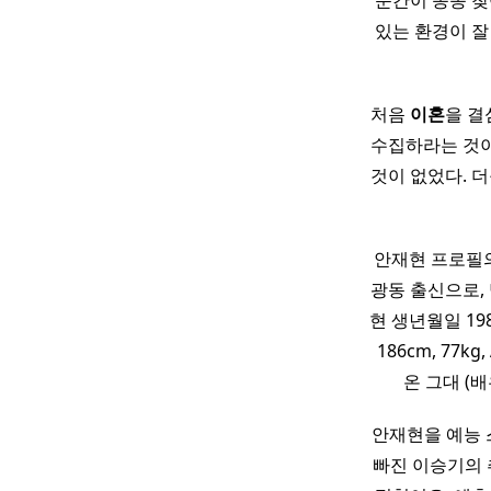
순간이 종종 
있는 환경이 잘
처음
이혼
을 결
수집하라는 것이
것이 없었다. 
안재현 프로필의
광동 출신으로,
현 생년월일 19
186cm, 77
온 그대 (배
안재현을 예능 스
빠진 이승기의