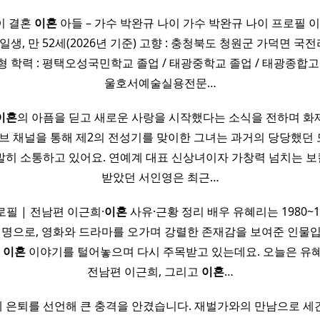
이 결혼
이혼
아들 – 가수 박완규 나이 가수 박완규 나이 프로필 이
 7일생, 만 52세(2026년 기준) 고향 : 충청북도 청원군 가덕면 국전리
 A형 학력 : 평택오성국민학교 졸업 / 태광중학교 졸업 / 태광종합고
울호서예술실용전문…
이혼
의 아픔을 딛고 새로운 사랑을 시작했다는 소식을 전하며 화
튜브 채널을 통해 제2의 전성기를 맞이한 그녀는 과거의 당당했던
발히 소통하고 있어요. 연예계 대표 신상녀이자 가창력 넘치는 
받았던 서인영은 최근…
필 | 전남편 이근희·
이혼
사유·근황 정리 배우 유혜리는 1980~
한 명으로, 영화와 드라마를 오가며 강렬한 존재감을 보여준 인물입
한
이혼
이야기를 털어놓으며 다시 주목받고 있는데요. 오늘은 유
전남편 이근희, 그리고
이혼
…
 은퇴를 선언해 큰 충격을 안겼습니다. 재벌가와의 만남으로 세