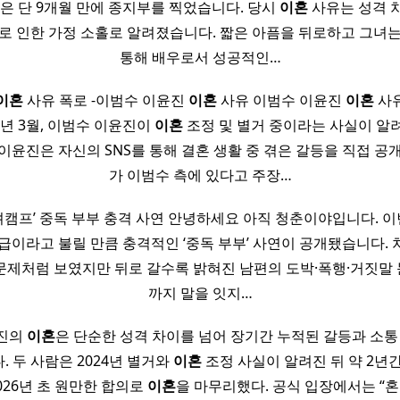
활은 단 9개월 만에 종지부를 찍었습니다. 당시
이혼
사유는 성격 
로 인한 가정 소홀로 알려졌습니다. 짧은 아픔을 뒤로하고 그녀
통해 배우로서 성공적인…
이혼
사유 폭로 -이범수 이윤진
이혼
사유 이범수 이윤진
이혼
사유
4년 3월, 이범수 이윤진이
이혼
조정 및 별거 중이라는 사실이 알
이윤진은 자신의 SNS를 통해 결혼 생활 중 겪은 갈등을 직접 
가 이범수 측에 있다고 주장…
캠프’ 중독 부부 충격 사연 안녕하세요 아직 청춘이야입니다. 이번
급이라고 불릴 만큼 충격적인 ‘중독 부부’ 사연이 공개됐습니다.
문제처럼 보였지만 뒤로 갈수록 밝혀진 남편의 도박·폭행·거짓말
까지 말을 잇지…
진의
이혼
은 단순한 성격 차이를 넘어 장기간 누적된 갈등과 소통
 두 사람은 2024년 별거와
이혼
조정 사실이 알려진 뒤 약 2년간
026년 초 원만한 합의로
이혼
을 마무리했다. 공식 입장에서는 “혼