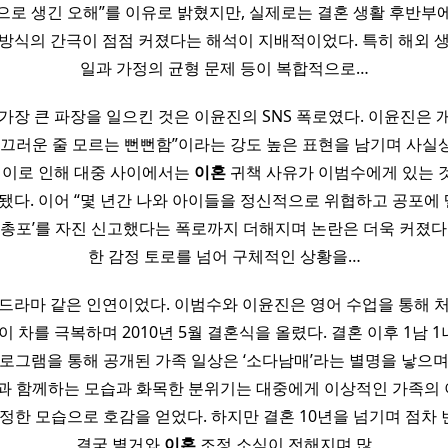
으로 생긴 오해”를 이유로 밝혔지만, 실제로는 결혼 생활 후반부
 방식의 간극이 점점 커졌다는 해석이 지배적이었다. 특히 해외 생
일과 가정의 균형 문제 등이 복합적으로…
장 큰 파장을 일으킨 것은 이윤진의 SNS 폭로였다. 이윤진은 개
부끄러운 줄 모르는 뻔뻔함”이라는 강도 높은 표현을 남기며 사실
, 이로 인해 대중 사이에서는
이혼
귀책 사유가 이범수에게 있는 
됐다. 이어 “몇 년간 나와 아이들을 정신적으로 위협하고 공포에 
의 총포’를 자진 신고했다는 폭로까지 더해지며 논란은 더욱 커졌다.
한 감정 토로를 넘어 구체적인 상황을…
드라마 같은 인연이었다. 이범수와 이윤진은 영어 수업을 통해 
나이 차를 극복하며 2010년 5월 결혼식을 올렸다. 결혼 이후 1남 
프로그램을 통해 공개된 가족 일상은 ‘소다남매’라는 별명을 낳으며
들과 함께하는 모습과 화목한 분위기는 대중에게 이상적인 가족의
다정한 모습으로 호감을 얻었다. 하지만 결혼 10년을 넘기며 점차
결국 별거와
이혼
조정 소식이 전해지며 많