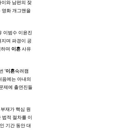
차이와 남편의 잦
는 영화 개그맨을
 이범수 이윤진
려지며 파경이 공
공개하며
이혼
사유
 ‘
이혼
숙려캠
 처음에는 아내의
 문제에 출연진들
 부재가 핵심 원
 법적 절차를 이
인 기간 동안 대