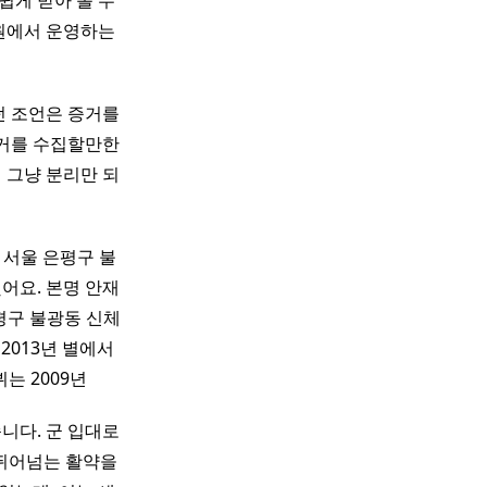
쉽게 받아 볼 수
법원에서 운영하는
던 조언은 증거를
증거를 수집할만한
 그냥 분리만 되
 서울 은평구 불
어요. 본명 안재
은평구 불광동 신체
 2013년 별에서
뷔는 2009년
습니다. 군 입대로
뛰어넘는 활약을