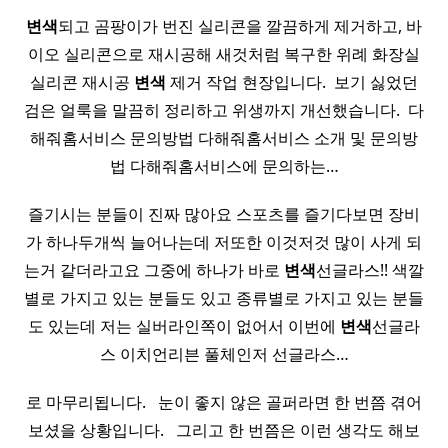
변색
되고 곰팡이가 번진 실리콘을 깔끔하게 제거하고, 바
이오 실리콘으로 재시공해 새것처럼 복구한 위례 화장실
실리콘 재시공
변색
제거 작업 현장입니다. ​ 보기 싫었던
검은 얼룩을 말끔히 정리하고 위생까지 개선했습니다. ​ 다
해줘홈서비스 문의방법 다해줘홈서비스 소개 및 문의방
법 다해줘홈서비스에 문의하는…
즐기시는 분들이 진짜 많아요 스포츠를 즐기다보면 장비
가 하나두개씩 늘어나는데 저또한 이것저것 많이 사게 되
는거 같더라고요 그중에 하나가 바로
변색
선글라스!! 색깔
별로 가지고 있는 분들도 있고 종류별로 가지고 있는 분들
도 있는데 저는 실버라인쪽이 없어서 이번에
변색
선글라
스 이치언리븐 풀체인저 선글라스…
로 마무리됩니다. ​ ​ 눈이 좋지 않은 골퍼라면 한 번쯤 겪어
보셨을 상황입니다. ​ ​ 그리고 한 번쯤은 이런 생각도 해보