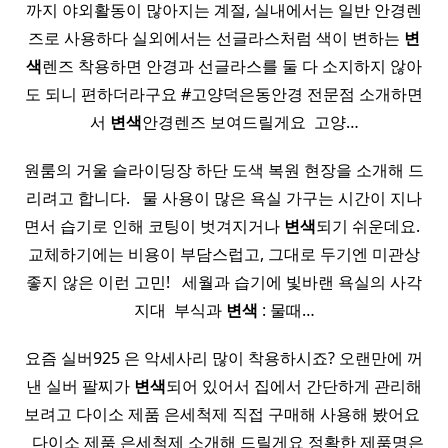
까지 야외활동이 많아지는 계절, 실내에서는 일반 안경렌
즈로 사용하다 실외에서는 선글라스처럼 색이 변하는
변
색
렌즈 착용하면 안경과 선글라스를 둘 다 소지하지 않아
도 되니 편하더라구요 #고양덕은동안경 전문점 소개하면
서
변색
안경렌즈 보여드릴게요 ​ 고양…
원룸의 거울 슬라이딩장 하단 도색 복원 현장을 소개해 드
리려고 합니다. ​ ​ 물 사용이 많은 욕실 가구는 시간이 지나
면서 습기로 인해 코팅이 벗겨지거나
변색
되기 쉬운데요. ​
교체하기에는 비용이 부담스럽고, 그대로 두기엔 미관상
좋지 않은 이런 고민! ​ ​ 세월과 습기에 빛바랜 욕실의 사각
지대 ​ 부식과
변색
: 물때…
요즘 실버925 은 악세사리 많이 착용하시죠? 오랜만에 꺼
낸 실버 팔찌가
변색
되어 있어서 집에서 간단하게 관리해
보려고 다이소 제품 은세척제 직접 구매해 사용해 봤어요 ​
​ ​ 다이소 제품 은세척제 소개해 드릴게요 정확한 제품명은