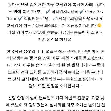
​ 강마루
변색
검게변한 마루 교체없이 복원한 사례 ​ ​ 강마
루
변색
복원 전/후 ​ ​ ​ ​ ✔︎ 작업위치 : 강남 ✔︎ 소요시간 :
1.5hr ✔︎ 작업인원 : 1명 ​ ​ ​
견적문의방법 안녕하세요 ​
교체없이 마루손상을 되살리는 ‘더 깔끔쟁이’ 입니다
​ ​ ​
거실 강마루가 까맣게 변했을 때, 많은 분들이 제일 먼저
이런 생각을 하세요 ​ ​
한국복원.com입니다. 오늘은 창가 주변이나 주방에서 흔
히 발생하는 ‘물먹은 강화 마루’ 복원 사례를 들고 왔습니
다. ​ 강화 마루는 습기에 취약해 한 번
변색
되거나 부풀어
오르면 전체 교체를 고민하시곤 하는데요. ​ 비용 부담이
큰 전체 교체 대신, 전문적인 부분 복원으로 깔끔하게 해
결해 드린 현장을 소개합니다…
​ 신림 안경 가성비
변색
렌즈 가격 이벤트 진행중 ​ 요즘 낮
에 햇빛이 꽤 강해졌는데 실내외를 자주 오가는 날이면 선