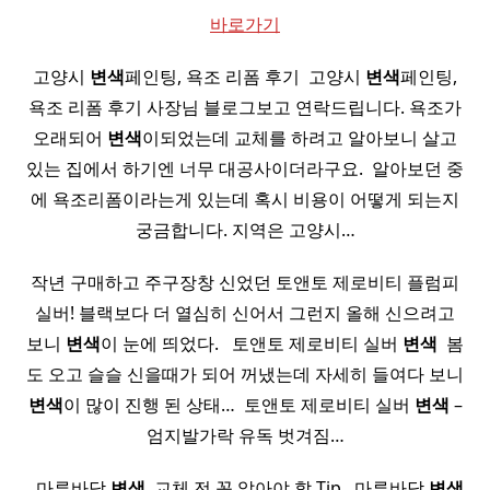
바로가기
고양시
변색
페인팅, 욕조 리폼 후기 ​ 고양시
변색
페인팅,
욕조 리폼 후기 사장님 블로그보고 연락드립니다. 욕조가
오래되어
변색
이되었는데 교체를 하려고 알아보니 살고
있는 집에서 하기엔 너무 대공사이더라구요. ​ 알아보던 중
에 욕조리폼이라는게 있는데 혹시 비용이 어떻게 되는지
궁금합니다. 지역은 고양시…
작년 구매하고 주구장창 신었던 토앤토 제로비티 플럼피
실버! 블랙보다 더 열심히 신어서 그런지 올해 신으려고
보니
변색
이 눈에 띄었다. ​ ​ 토앤토 제로비티 실버
변색
​ 봄
도 오고 슬슬 신을때가 되어 꺼냈는데 자세히 들여다 보니
변색
이 많이 진행 된 상태… ​ 토앤토 제로비티 실버
변색
–
엄지발가락 유독 벗겨짐…
​ ​ 마루바닥
변색
, 교체 전 꼭 알아야 할 Tip ​ ​ 마루바닥
변색