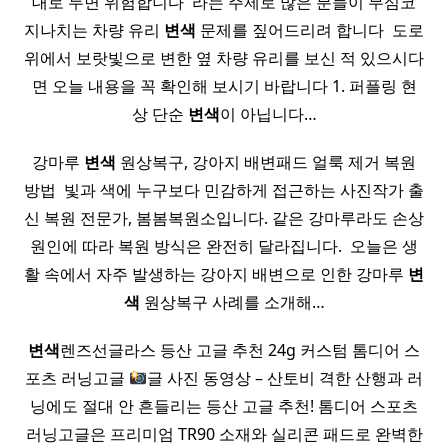
대로 두면 위험합니다 ​ 라는 주제로 많은 분들이 무심코
지나치는 차량 유리
변색
문제를 짚어드리려 합니다 ​ 도로
위에서 보랏빛으로 변한 옆 차량 유리를 보신 적 있으시다
면 오늘 내용을 꼭 확인해 보시기 바랍니다 1. 퍼플링 현
상 단순
변색
이 아닙니다…
강마루
변색
원상복구, 강아지 배변패드 얼룩 제거 복원
방법 ​ 빛과 색에 누구보다 민감하게 접근하는 사진작가 출
신 복원 전문가, 봄봄복원소입니다. 같은 강마루라도 손상
원인에 따라 복원 방식은 완전히 달라집니다. ​ 오늘은 생
활 속에서 자주 발생하는 강아지 배변으로 인한 강마루
변
색
원상복구 사례를 소개해…
변색
렌즈선글라스 등산 고글 추천 24g 커스텀 톰디어 스
포츠 러닝고글
글 사진 동영상 – 산토비 격한 산행과 러
닝에도 절대 안 흔들리는 등산 고글 추천! 톰디어 스포츠
러닝고글은 프리미엄 TR90 소재와 실리콘 패드로 완벽한