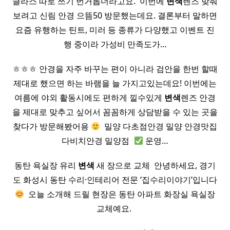
글라스 따로 쓰기 번거롭더라고요. ​ 이번에
변색
렌즈 맞춰
보려고 신림 안경 으뜸50 방문했는데요. 결론부터 말하면
요즘 유행하는 틴트, 미러 등 종류가 다양했고 이벤트 진
행 중이라 가성비 만족도가…
ㅎㅎㅎ 안경을 자주 바꾸는 편이 아니라 검안을 한번 할때
제대로 했으면 하는 바램을 늘 가지고있는데요! 이번에는
여름에 야외 활동시에도 편하게 낄수있게
변색
렌즈 안경
을 제대로 맞추고 싶어서 꼼꼼하게 상담받을 수 있는 곳을
찾다가 방문해봤어용
​ 밀양 다초점안경 밀양 안경맛집
다비치안경 밀양점 ​
운영…
동탄 욕실장 유리
변색
새 장으로 교체 ​ 안녕하세요, 경기
도 화성시 동탄 수리·인테리어 전문 ‘집수리이야기’입니다
​ 오늘 소개해 드릴 현장은 동탄 아파트 화장실 욕실장
교체예요. ​