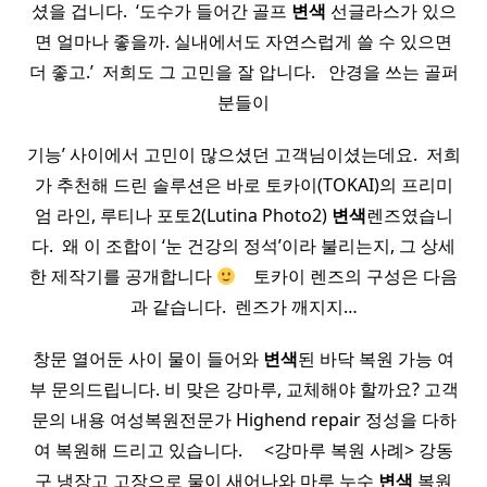
셨을 겁니다. ​ ‘도수가 들어간 골프
변색
선글라스가 있으
면 얼마나 좋을까. 실내에서도 자연스럽게 쓸 수 있으면
더 좋고.’ ​ 저희도 그 고민을 잘 압니다. ​ ​ 안경을 쓰는 골퍼
분들이
기능’ 사이에서 고민이 많으셨던 고객님이셨는데요. ​ 저희
가 추천해 드린 솔루션은 바로 토카이(TOKAI)의 프리미
엄 라인, 루티나 포토2(Lutina Photo2)
변색
렌즈였습니
다. ​ 왜 이 조합이 ‘눈 건강의 정석’이라 불리는지, 그 상세
한 제작기를 공개합니다
​ ​ ​ 토카이 렌즈의 구성은 다음
과 같습니다. ​ 렌즈가 깨지지…
창문 열어둔 사이 물이 들어와
변색
된 바닥 복원 가능 여
부 문의드립니다. 비 맞은 강마루, 교체해야 할까요? 고객
문의 내용 여성복원전문가 Highend repair 정성을 다하
여 복원해 드리고 있습니다. ​ ​ ​ ​ <강마루 복원 사례> 강동
구 냉장고 고장으로 물이 새어나와 마루 누수
변색
복원