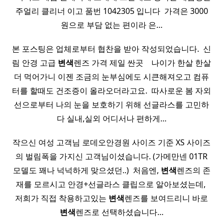
주얼리 클리너 이고 품번 1042305 입니다 ​ 가격은 3000
원으로 부담 없는 편이라 은…
본 포스팅은 업체로부터 협찬을 받아 작성되었습니다. ​ 신
림 안경 고급
변색
렌즈 가격 제일 싼곳 ​ ​ ​ 나이가 한살 한살
더 먹어가니 이젠 조금의 눈부심에도 시큰해져오고 컴퓨
터를 할때도 건조증이 올라오더라고요. ​ 따사로운 봄 자외
선으로부터 나의 눈을 보호하기 위해 선글라스를 고민하
다 실내,실외 어디서나 편하게…
작으신 여성 고객님 로데오안경원 사이즈 기준 XS 사이즈
의 벌림폭을 가지신 고객님이셨습니다. (가메만넨 01TR
모델도 꽤나 넉넉하게 맞으셨던..) ​ 처음엔,
변색
렌즈의 존
재를 모르시고 안경+선글라스 클립으로 알아보셨는데, ​
저희가 직접 착용하고있는
변색
렌즈를 보여드리니 바로
변색
렌즈로 선택하셨습니다…