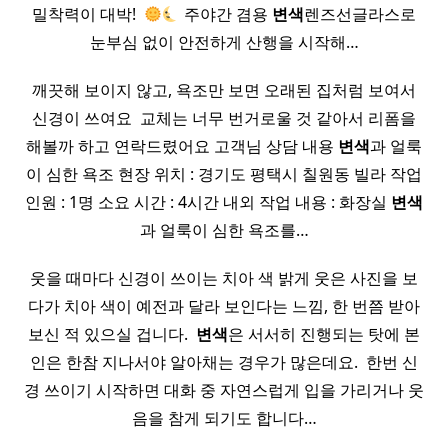
밀착력이 대박! ​
주야간 겸용
변색
렌즈선글라스로
눈부심 없이 안전하게 산행을 시작해…
깨끗해 보이지 않고, 욕조만 보면 오래된 집처럼 보여서
신경이 쓰여요 ​ 교체는 너무 번거로울 것 같아서 리폼을
해볼까 하고 연락드렸어요 고객님 상담 내용
변색
과 얼룩
이 심한 욕조 현장 위치 : 경기도 평택시 칠원동 빌라 작업
인원 : 1명 소요 시간 : 4시간 내외 작업 내용 : 화장실
변색
과 얼룩이 심한 욕조를…
웃을 때마다 신경이 쓰이는 치아 색 밝게 웃은 사진을 보
다가 치아 색이 예전과 달라 보인다는 느낌, 한 번쯤 받아
보신 적 있으실 겁니다. ​
변색
은 서서히 진행되는 탓에 본
인은 한참 지나서야 알아채는 경우가 많은데요. ​ 한번 신
경 쓰이기 시작하면 대화 중 자연스럽게 입을 가리거나 웃
음을 참게 되기도 합니다…