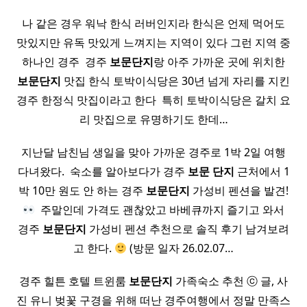
나 같은 경우 워낙 한식 러버인지라 한식은 언제 먹어도
맛있지만 유독 맛있게 느껴지는 지역이 있다 그런 지역 중
하나인 경주 ​ 경주
보문
단지
랑 아주 가까운 곳에 위치한
보문
단지
맛집 한식 토박이식당은 30년 넘게 자리를 지킨
경주 한정식 맛집이라고 한다 ​ 특히 토박이식당은 갈치 요
리 맛집으로 유명하기도 한데…
지난달 남친님 생일을 맞아 가까운 경주로 1박 2일 여행
다녀왔다. ​ 숙소를 알아보다가 경주
보문
단지
근처에서 1
박 10만 원도 안 하는 경주
보문
단지
가성비 펜션을 발견!
​ 주말인데 가격도 괜찮았고 바베큐까지 즐기고 와서
경주
보문
단지
가성비 펜션 추천으로 솔직 후기 남겨보려
고 한다.
(방문 일자 26.02.07…
경주 힐튼 호텔 트윈룸
보문
단지
가족숙소 추천 ⓒ 글, 사
진 유니 벚꽃 구경을 위해 떠난 경주여행에서 정말 만족스