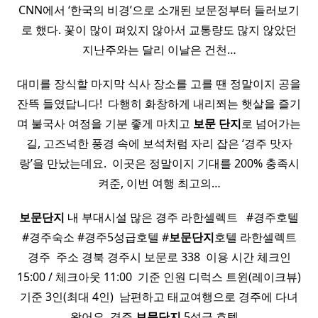
CNN에서 ‘한국의 비경’으로 소개된 보문정부터 들러보기
로 했다. 꽃이 많이 펴있지 않아서 교통량도 많지 않았던
지난주와는 달리 이날은 건천…
대미를 장식할 마지막 식사 장소를 고를 땐 정말이지 공을
잔뜩 들였답니다! ​ 다행히 화창하게 내리쬐는 햇살을 즐기
며 불국사 여정을 기분 좋게 마치고
보문
단지
로 넘어가는
길, 고즈넉한 풍경 속에 보석처럼 자리 잡은 ‘경주 맛자
랑’을 만났는데요. ​ 이곳은 정말이지 기대를 200% 충족시
켜준, 이번 여행 최고의…
보문
단지
내 부대시설 많은 경주 라한셀렉트 ​ ​ #경주호텔
#경주숙소 #경주5성급호텔 #
보문
단지
호텔 라한셀렉트
경주 ​ 주소 경북 경주시 보문로 338 ​ 이용 시간 체크인
15:00 / 체크아웃 11:00 ​ 기준 인원 디럭스 트윈(레이크뷰)
기준 3인(최대 4인) ​ 남편하고 태교여행으로 경주에 다녀
왔어요. 경주
보문
단지
5성급 호텔…