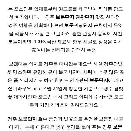
본 포스팅은 업체로부터 원고료를 제공받아 작성된 광고
성 후기입니다. ​ ​ ​ ​ 경주
보문
단지
관광
단지
맛집 신라정 ​ ​
경주 여행을 계획하다 보면
보문
관광
단지
근처에서 무엇
을 먹을지가 가장 큰 고민이죠. 흔한 관광지 음식에 지친
분들이라면, 100% 국산 재료와 한우 사골로 정성을 다해
끓여내는 신라정을 강력히 추천…
보겠다는 의지로 경주를 다녀왔는데요~! ​ 사실 경주겹벚
꽃 명소하면 유명한 곳이 불국사인데 사람이 너무 많은 곳
은 좀 꺼려지기도 하고 한번도 안가봤던
보문
단지
에 가고
싶더라구요 ㅎㅎ ​ 4월 24일에 방문한 기준으로 경주 겹벚
꽃 개화사진과 포토존 위치 그리고 어디에 주차하면 포토
존과 가장 가까운지 알려드릴게요…
경주
보문
단지
호수 풍경과 벚꽃으로 유명한 보문정 나들
이 지난 봄에 아름다운 벚꽃 풍경을 보여 주는 경주
보문