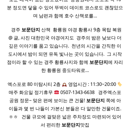
분 정도면 닿을 수 있어 뚜벅이 데이트 코스로도 괜찮았으
며 남편과 함께 호수 산책로를…
​ ​ 경주
보문
단지
산책 ​ 황룡원 야경 황룡사 9층 목탑 복원
@ 글, 사진 대한민국 야경여지도 ​ 경주의 밤은 낮보다 더
깊은 이야기를 품고 있습니다. ​ 천년의 시간을 간직한 이
도시에서 밤이 되면 유독 빛나는 곳이 있습니다. ​ 그 시작
점이라 할 수 있는 경주 황룡사지와 함께
보문
단지
에 자리
한 황룡원 중도타워로…
엑스포로 80 미탐시티 2층
영업시간 : 11:30~20:00
매주 화요일 정기휴무
0507-1343-6638 ​ ​ 경주엑스포
공원 정문~ 맞은 편에 보이는 큰 건물!
보문
단지
쪽에 아
이들과 몇 번 나들이 가본신 분들은 다 알만한 건물이죠.
ㅎㅎ ​ ​ 건물 규모에 걸맞은 넓은 주차장도 마련되어 있어
서 편리한
보문
단지
맛집