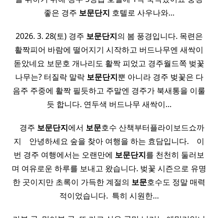
좋은 경주
보문
단지
호텔로 사우나와…
2026. 3. 28(토) 경주
보문
단지
의 봄 풍경입니다. 목련은
활짝피어 바람에 떨어지기 시작하고 버드나무엔 새싹이
돋았네요 보문호 개나리도 활짝 피었고 경주월드쪽 벚꽃
나무는? 터질락 말락
보문
단지
뿐 아니라 경주 벚꽃은 다
음주 주중에 활짝 필듯하고 주말엔 경주가 북새통을 이룰
듯 합니다. 연두색 버드나무 새싹이…
​ ​ ​ 경주
보문
단지
에서
보문
호수 산책부터플라이보드쇼까
지 ​ ​ ​ 안녕하세요 숲을 찾아 여행을 하는 효담입니다. ​ ​ ​ 이
번 경주 여행에서는 오랜만에
보문
단지
를 천천히 둘러보
며 여유로운 하루를 보내고 왔습니다. 벚꽃 시즌으로 유명
한 곳이지만 초록이 가득한 계절의
보문
호수도 정말 매력
적이었습니다. ​ 특히 시원한…