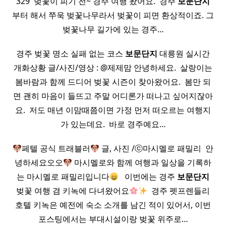
329 ​ 벚꽃이 피기 전~ 경주 여행 왔어요. ​ 경주
보문
단지
부터 해서 쭈욱 벚꽃나무라서 벚꽃이 피면 환상적이죠. 그
벚꽃나무 길가에 있는 경주…
경주 벚꽃 명소 실패 없는 코스
보문
단지
대릉원 실시간
개화상황 글/사진/영상 : @제제맘 안녕하세요. ​ 살랑이는
봄바람과 함께 드디어 벚꽃 시즌이 찾아왔어요. ​ 봄만 되
면 괜히 마음이 들뜨고 주말 어디론가 떠나고 싶어지잖아
요. ​ 저도 매년 이맘때쯤이면 가정 먼저 떠오르는 여행지
가 있는데요. ​ 바로 경주예요…
페텔 공식 트래블러
글, 사진 /ⓒ마시멜로 패밀리 ​ 안
녕하세요오오
마시멜로와 함께 여행과 일상을 기록하
는 마시멜로 패밀리입니다
​ ​ 이번에는 경주
보문
단지
벚꽃 여행 겸 키녹에 다녀왔어요
​ 경주 펫프렌들리
호텔 키녹은 예전에 숙소 소개를 남긴 적이 있어서, 이번
포스팅에서는 부대시설이랑 벚꽃 위주로…