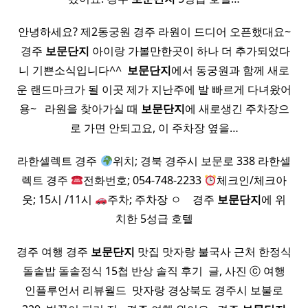
안녕하세요? 제2동궁원 경주 라원이 드디어 오픈했대요~
​ 경주
보문
단지
아이랑 가볼만한곳이 하나 더 추가되었다
니 기쁜소식입니다^^ ​
보문
단지
에서 동궁원과 함께 새로
운 랜드마크가 될 이곳 제가 지난주에 발 빠르게 다녀왔어
용~ ​ ​ 라원을 찾아가실 때
보문
단지
에 새로생긴 주차장으
로 가면 안되고요, 이 주차장 옆을…
라한셀렉트 경주
위치; 경북 경주시 보문로 338 라한셀
렉트 경주
전화번호; 054-748-2233
체크인/체크아
웃; 15시 /11시
주차; 주차장 ㅇ ​ ​ ​ 경주
보문
단지
에 위
치한 5성급 호텔
경주 여행 경주
보문
단지
맛집 맛자랑 불국사 근처 한정식
돌솥밥 돌솥정식 15첩 반상 솔직 후기 ​ 글, 사진 ⓒ 여행
인플루언서 리뷰월드 ​ 맛자랑 경상북도 경주시 보불로