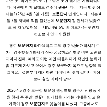
가본 곳, 먹어본 곳, 또 가고 싶은 곳만 남기는 에밀리입니
다. 작년에 이어 올해도 경주에 왔습니다. ​ ​ ​ ​ 지금 벚꽃 상
태는? (26년 4월 5일 기준) ​ ​
보문
단지
만개입니다. ​ 저는 4
월 5일 저녁에 직접 걸었는데
보문
단지
길 전체가 벚꽃으
로 꽉 차 있었어요. ​ ​ ​ ​ 내일 4월 6일 비 예보가 뜬 탓인지
평소보다 인파가 훨씬…
​ ​ 경주
보문
단지
라한셀렉트 호텔 경주 벚꽃 개화시기 주
차 ​ ​ ​ 경주벚꽃개화시기 진짜 궁금하죠? ​ 벚꽃 여행 고민할
때마다 진해, 여의도 이런 데만 떠올리다가 작년엔 분위기
좀 다르게 가보고 싶어서 경주
보문
단지
쪽으로 방향을 틀
었어요. ​ ​ 결론부터 얘기하면 타이밍 딱 맞춰 갔더니 예상
보다 훨씬 예뻐서 깜짝…
2026.4.5 경주 보문정 보문정 경상북도 경주시 신평동 ​ 4
월 첫째 주 주말. 벚꽃이 만개했을 거라는 기대를 안고 온
가족이 경주
보문
단지
로 꽃놀이를 나섰다. 그중에서도