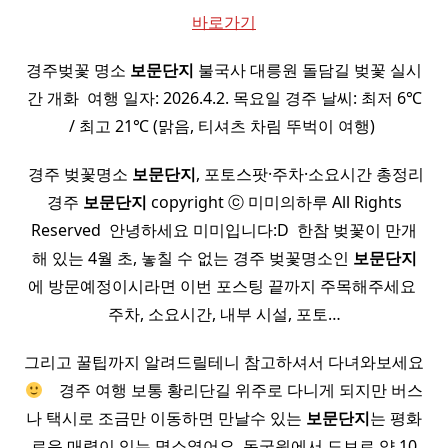
바로가기
경주벚꽃 명소
보문
단지
불국사 대릉원 돌담길 벚꽃 실시
간 개화 ​ 여행 일자: 2026.4.2. 목요일 경주 날씨: 최저 6℃
/ 최고 21℃ (맑음, 티셔츠 차림 뚜벅이 여행) ​
​ 경주 벚꽃명소
보문
단지
, 포토스팟·주차·소요시간 총정리
경주
보문
단지
copyright ⓒ 미미의하루 All Rights
Reserved ​ 안녕하세요 미미입니다:D ​ 한참 벚꽃이 만개
해 있는 4월 초, 놓칠 수 없는 경주 벚꽃명소인
보문
단지
에 방문예정이시라면 이번 포스팅 끝까지 주목해주세요 ​
주차, 소요시간, 내부 시설, 포토…
그리고 꿀팁까지 알려드릴테니 참고하셔서 다녀와보세요
​ ​ ​ 경주 여행 보통 황리단길 위주로 다니게 되지만 버스
나 택시로 조금만 이동하면 만날수 있는
보문
단지
는 평화
로운 매력이 있는 명소였어요 ​ 동궁원에서 도보로 약 10